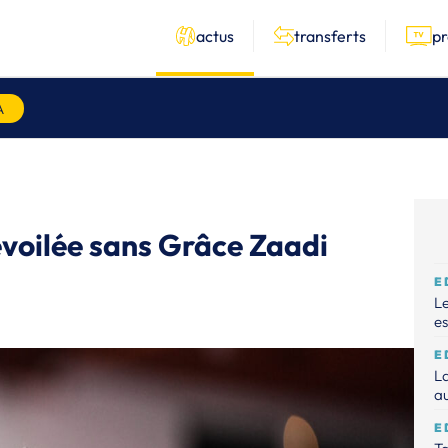
actus
transferts
p
A
dévoilée sans Grâce Zaadi
E
Le
es
E
La
au
E