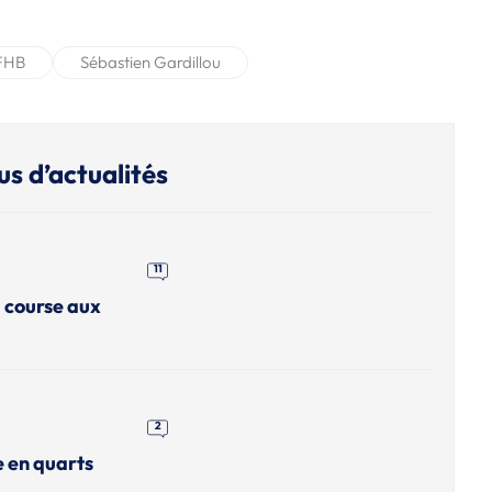
FHB
Sébastien Gardillou
us d’actualités
11
a course aux
2
e en quarts