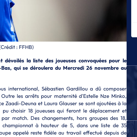
Le
af
E
Sé
es
E
(Crédit : FFHB)
La
E
t dévoilés la liste des joueuses convoquées pour le
Le
Bas, qui se déroulera du Mercredi 26 novembre au
la
E
Le
s international, Sébastien Gardillou a dû composer
éq
. Outre les arrêts pour maternité d'Estelle Nze Minko,
âce Zaadi-Deuna et Laura Glauser se sont ajoutées à la
E
Lu
a pu choisir 18 joueuses qui feront le déplacement et
su
s par match. Des changements, hors groupes des 18,
e championnat à hauteur de 5, dans une liste de 35
E
P
upe appelé reste fidèle au travail effectué depuis de