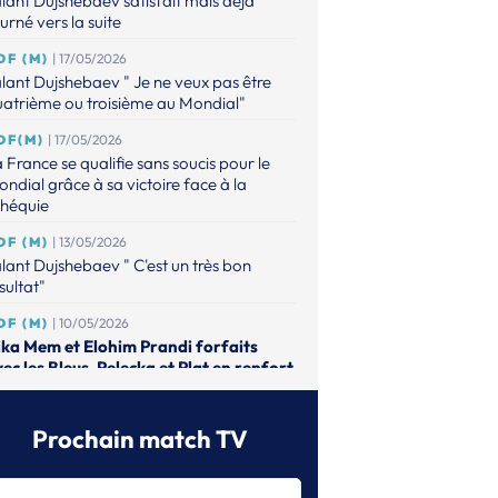
lant Dujshebaev satisfait mais déjà
urné vers la suite
DF (M)
| 17/05/2026
lant Dujshebaev " Je ne veux pas être
atrième ou troisième au Mondial"
DF(M)
| 17/05/2026
 France se qualifie sans soucis pour le
ndial grâce à sa victoire face à la
chéquie
DF (M)
| 13/05/2026
lant Dujshebaev " C'est un très bon
sultat"
DF (M)
| 10/05/2026
ika Mem et Elohim Prandi forfaits
ec les Bleus, Pelecka et Plat en renfort
DF (M)
| 01/05/2026
lant Dushebaev dévoile sa liste pour les
Prochain match TV
tchs décisifs vers le Mondial
DF (F)
| 15/04/2026