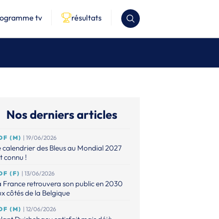
rogramme tv
résultats
Nos derniers articles
DF (M)
| 19/06/2026
 calendrier des Bleus au Mondial 2027
t connu !
DF (F)
| 13/06/2026
 France retrouvera son public en 2030
x côtés de la Belgique
DF (M)
| 12/06/2026