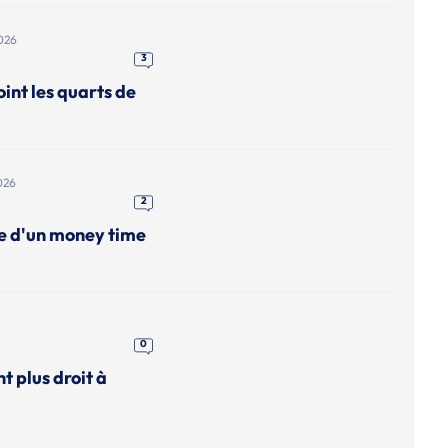
026
3
int les quarts de
026
2
me d'un money time
0
nt plus droit à