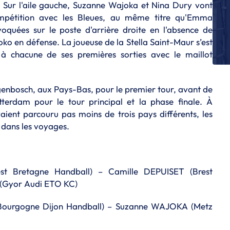
. Sur l'aile gauche, Suzanne Wajoka et Nina Dury vont
E
mpétition avec les Bleues, au même titre qu'Emma
Ma
Bl
quées sur le poste d'arrière droite en l'absence de
ko en défense. La joueuse de la Stella Saint-Maur s’est
E
e à chacune de ses premières sorties avec le maillot
Ta
de
E
enbosch, aux Pays-Bas, pour le premier tour, avant de
Ro
tterdam pour le tour principal et la phase finale. À
la
aient parcouru pas moins de trois pays différents, les
E
 dans les voyages.
La
E
Ta
ré
st Bretagne Handball) – Camille DEPUISET (Brest
(Gyor Audi ETO KC)
 Bourgogne Dijon Handball) – Suzanne WAJOKA (Metz