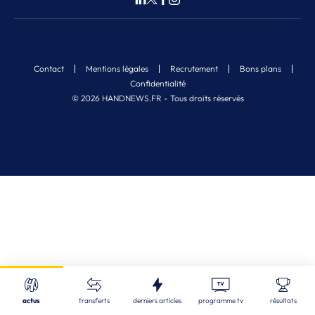
Contact
Mentions légales
Recrutement
Bons plans
Confidentialité
© 2026 HANDNEWS.FR - Tous droits réservés
Fermer
Nos derniers articles
Recherche
actus
transferts
derniers articles
programme tv
résultats
STL
| 06/08/2026