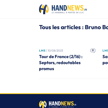
Tous les articles : Bruno B
LMS
| 10/08/2023
0
LM
Tour de France (2/16) :
Sa
Septors, redoutables
po
promus