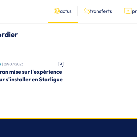
actus
transferts
p
ordier
S
| 29/07/2023
2
ran mise sur l'expérience
ur s'installer en Starligue