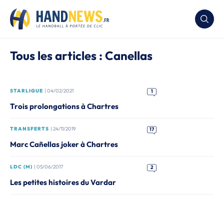
Tous les articles : Canellas
STARLIGUE
| 04/02/2021
1
Trois prolongations à Chartres
TRANSFERTS
| 24/11/2019
17
Marc Cañellas joker à Chartres
LDC (M)
| 05/06/2017
2
Les petites histoires du Vardar