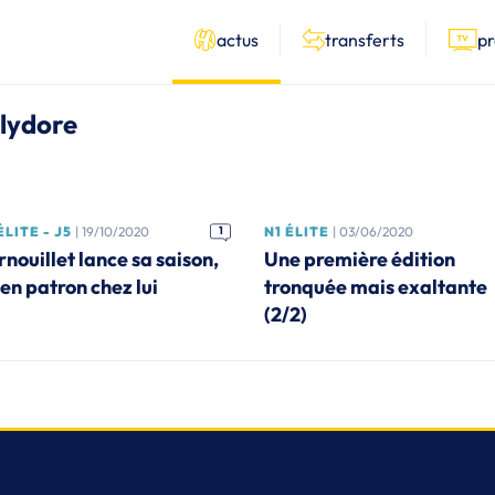
actus
transferts
p
olydore
ÉLITE - J5
| 19/10/2020
1
N1 ÉLITE
| 03/06/2020
rnouillet lance sa saison,
Une première édition
en patron chez lui
tronquée mais exaltante
(2/2)