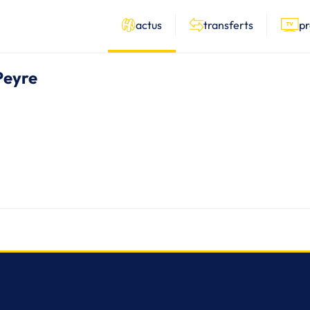
actus
transferts
p
 Peyre