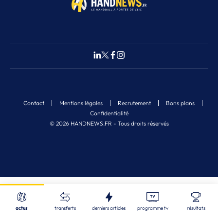
Contact
Mentions légales
Recrutement
Bons plans
Confidentialité
© 2026 HANDNEWS.FR - Tous droits réservés
Fermer
Nos derniers articles
Recherche
actus
transferts
derniers articles
programme tv
résultats
STL
| 06/08/2026