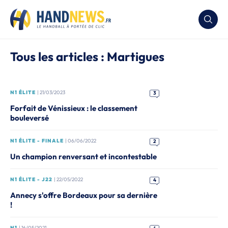
Tous les articles : Martigues
N1 ÉLITE
| 21/03/2023
3
Forfait de Vénissieux : le classement
bouleversé
N1 ÉLITE - FINALE
| 06/06/2022
2
Un champion renversant et incontestable
N1 ÉLITE - J22
| 22/05/2022
4
Annecy s'offre Bordeaux pour sa dernière
!
N1
| 16/05/2021