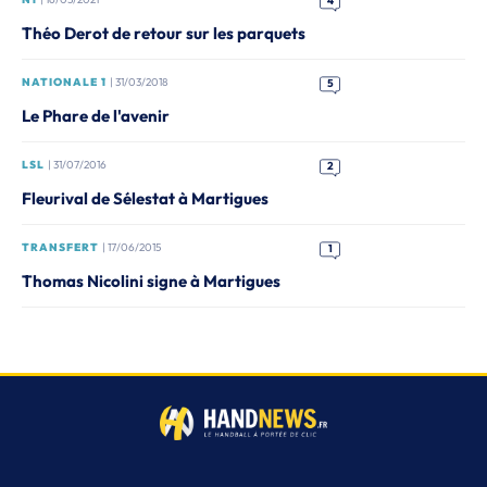
4
Théo Derot de retour sur les parquets
NATIONALE 1
| 31/03/2018
5
Le Phare de l'avenir
LSL
| 31/07/2016
2
Fleurival de Sélestat à Martigues
TRANSFERT
| 17/06/2015
1
Thomas Nicolini signe à Martigues