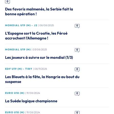
0
Des favoris malmenés, la Serbie fait la
bonne opération !
MONDIAL U19 (M) - J2
| 08/08/2025
0
L'Espagne sort la Croatie, les Féroé
accrochent l'Allemagne !
MONDIAL U19 (M)
| 03/08/2025
0
Les joueurs à suivre sur le mondial (1/3)
EDF U19 (M) - TIBY
| 08/11/2024
0
Les Bleuets à la fête, la Hongrie au bout du
suspense
EURO U18 (M)
| 19/08/2024
0
La Suède logique championne
EURO U18 (M)
| 19/08/2024
0