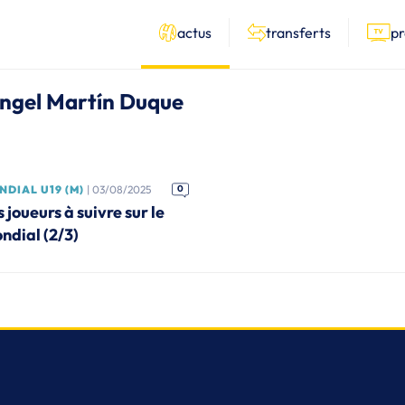
actus
transferts
p
 Ángel Martín Duque
DIAL U19 (M)
| 03/08/2025
0
 joueurs à suivre sur le
ndial (2/3)