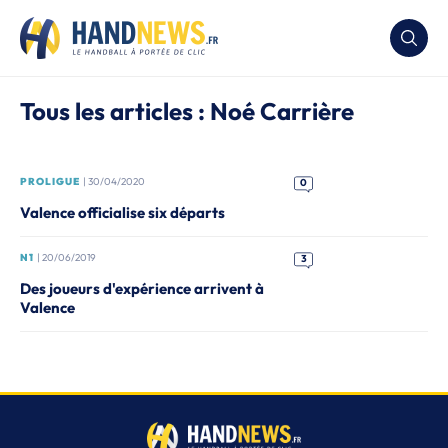
Tous les articles : Noé Carrière
PROLIGUE
| 30/04/2020
0
Valence officialise six départs
N1
| 20/06/2019
3
Des joueurs d'expérience arrivent à
Valence