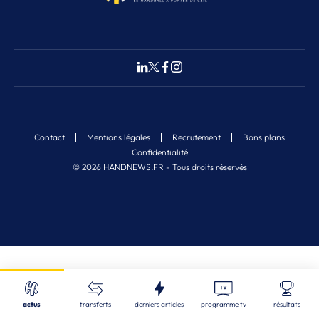
Contact
Mentions légales
Recrutement
Bons plans
Confidentialité
© 2026 HANDNEWS.FR - Tous droits réservés
Fermer
Nos derniers articles
Recherche
actus
transferts
derniers articles
programme tv
résultats
ALL
| 08/08/2026