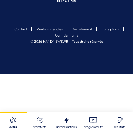
Contact
Mentions légales
Recrutement
Bons plans
Confidentialité
© 2026 HANDNEWS.FR - Tous droits réservés
Fermer
Nos derniers articles
Recherche
actus
transferts
derniers articles
programme tv
résultats
EDF (M) U18 - 1/4
| 06/08/2026