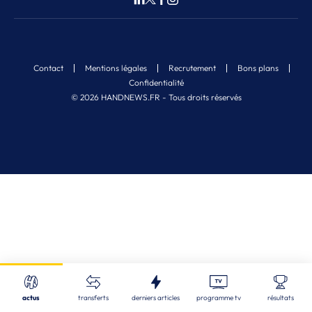
Contact
Mentions légales
Recrutement
Bons plans
Confidentialité
© 2026 HANDNEWS.FR - Tous droits réservés
Fermer
Nos derniers articles
Recherche
actus
transferts
derniers articles
programme tv
résultats
CDF
| 05/08/2026