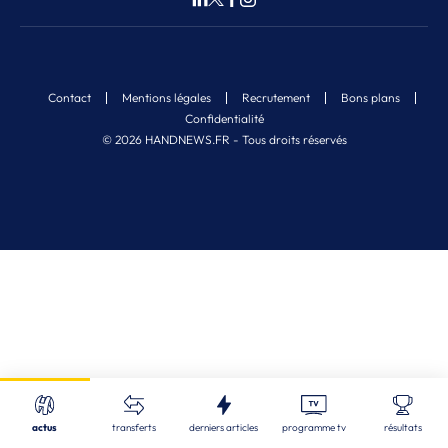
Contact
Mentions légales
Recrutement
Bons plans
Confidentialité
© 2026 HANDNEWS.FR - Tous droits réservés
Fermer
Nos derniers articles
Recherche
actus
transferts
derniers articles
programme tv
résultats
STL
| 06/08/2026