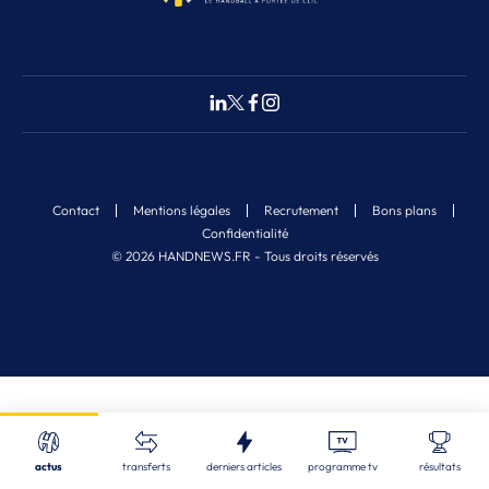
Contact
Mentions légales
Recrutement
Bons plans
Confidentialité
© 2026 HANDNEWS.FR - Tous droits réservés
Fermer
Nos derniers articles
Recherche
actus
transferts
derniers articles
programme tv
résultats
ALL
| 08/08/2026