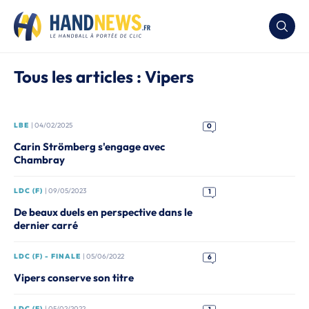
Tous les articles : Vipers
LBE
| 04/02/2025
0
Carin Strömberg s'engage avec
Chambray
LDC (F)
| 09/05/2023
1
De beaux duels en perspective dans le
dernier carré
LDC (F) - FINALE
| 05/06/2022
6
Vipers conserve son titre
LDC (F)
| 05/02/2022