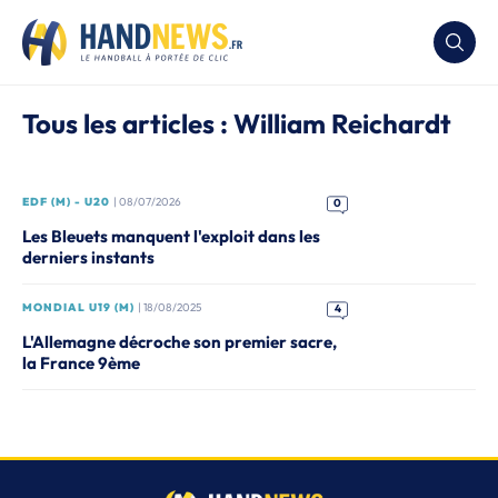
Tous les articles : William Reichardt
EDF (M) - U20
| 08/07/2026
0
Les Bleuets manquent l'exploit dans les
derniers instants
MONDIAL U19 (M)
| 18/08/2025
4
L'Allemagne décroche son premier sacre,
la France 9ème