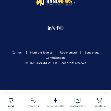
Contact
Mentions légales
Recrutement
Bons plans
Confidentialité
© 2026 HANDNEWS.FR - Tous droits réservés
Fermer
Nos derniers articles
Recherche
actus
transferts
derniers articles
programme tv
résultats
STL
| 06/08/2026