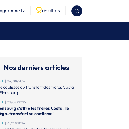
rogramme tv
résultats
Nos derniers articles
LL
| 04/08/2026
s coulisses du transfert des frères Costa
Flensburg
LL
| 02/08/2026
ensburg s'offre les frères Costa : le
éga-transfert se confirme !
LL
| 27/07/2026