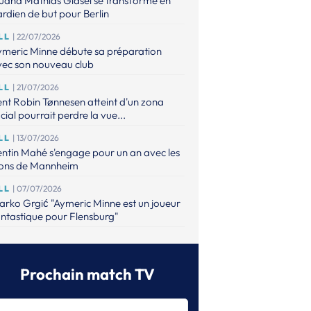
uand Mathias Gidsel se transforme en
rdien de but pour Berlin
LL
| 22/07/2026
ymeric Minne débute sa préparation
vec son nouveau club
LL
| 21/07/2026
nt Robin Tønnesen atteint d'un zona
cial pourrait perdre la vue...
LL
| 13/07/2026
ntin Mahé s'engage pour un an avec les
ions de Mannheim
LL
| 07/07/2026
rko Grgić "Aymeric Minne est un joueur
ntastique pour Flensburg"
LL
| 03/07/2026
entin Mahé quitte Gummersbach
Prochain match TV
LL
| 30/06/2026
ikola Portner quitte Magdebourg pour
zeged