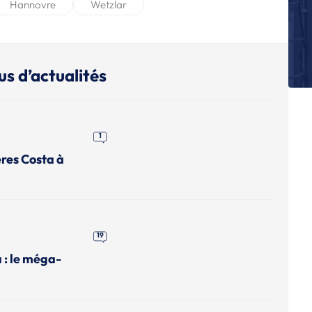
Hannovre
Wetzlar
Ma
Bu
A
Ja
us d’actualités
de
A
Ma
av
1
A
ères Costa à
Gu
en
A
Ki
19
a : le méga-