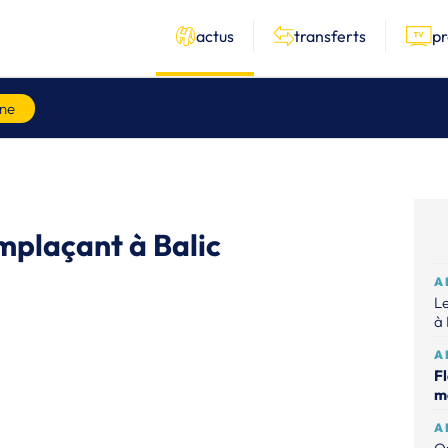
actus
transferts
p
ne
mplaçant à Balic
A
Le
à 
A
Fl
m
A