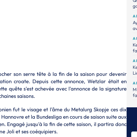
Q
ga
A
A
a
A
Ke
fa
A
Ke
L
cher son serre tête à la fin de la saison pour devenir
ration croate. Depuis cette annonce, Wetzlar était en
A
tte quête s'est achevée avec l'annonce de la signature
Ma
fa
haines saisons.
A
nien fut le visage et l'âme du Metalurg Skopje ces dix
K
 Hannovre et la Bundesliga en cours de saison suite aux
A
. Engagé jusqu'à la fin de cette saison, il partira donc
N
e Joli et ses coéquipiers.
S