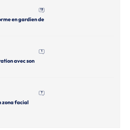
13
orme en gardien de
1
ation avec son
7
 zona facial