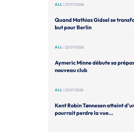
ALL
| 27/07/2026
Quand Mathias Gidsel se transf
but pour Berlin
ALL
| 22/07/2026
Aymeric Minne débute sa prépar
nouveau club
ALL
| 21/07/2026
Kent Robin Tønnesen atteint d'un
pourrait perdre la vue...