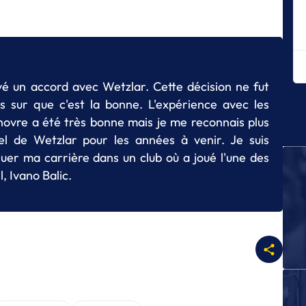
A
Bo
de
A
Fi
uvé un accord avec Wetzlar. Cette décision ne fut
is sur que c'est la bonne. L'expérience avec les
A
Bo
annovre a été très bonne mais je me reconnais plus
Be
iel de Wetzlar pour les années à venir. Je suis
A
uer ma carrière dans un club où a joué l'une des
L
, Ivano Balic.
O'
A
La
de
A
Ta
cl
A