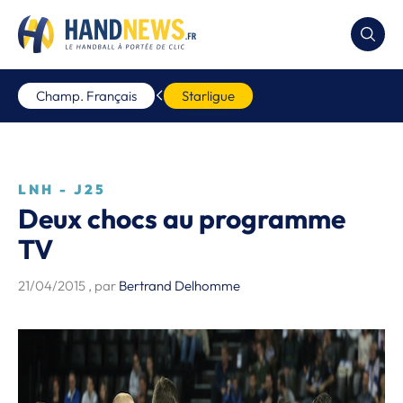
Champ. Français
Starligue
LNH - J25
Deux chocs au programme
TV
21/04/2015
, par
Bertrand Delhomme