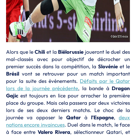
Alors que le
Chili
et la
Biélorussie
joueront le duel des
mal-classés avec pour objectif de décrocher un
premier succès dans la compétition, la
Slovénie
et le
Brésil
vont se retrouver pour un match important
pour la suite des événements.
Défaits par le Qatar
lors de la journée précédente
, la bande à
Dragan
Gajic
est toujours en lice pour arracher la première
place du groupe. Mais cela passera par deux victoires
lors de ses deux derniers matchs. Le choc de la
journée va opposer le
Qatar
à
l'Espagne
,
deux
nations encore invaincues
. Duel dans le match, le face
à face entre
Valero Rivera
, sélectionneur Qatari, et