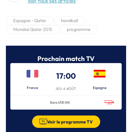
Voir tous ses articles
Espagne - Qatar
handball
Mondial Qatar 2015
programme
Prochain match TV
17:00
France
Espagne
JEU. 6 AOÛT.
Euro U18 (M)
Voir le programme TV