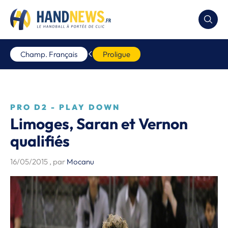
Champ. Français
Proligue
PRO D2 - PLAY DOWN
Limoges, Saran et Vernon
qualifiés
16/05/2015
, par
Mocanu