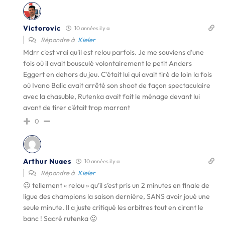
Victorovic
10 années il y a
Répondre à
Kieler
Mdrr c'est vrai qu'il est relou parfois. Je me souviens d'une
fois où il avait bousculé volontairement le petit Anders
Eggert en dehors du jeu. C'était lui qui avait tiré de loin la fois
où Ivano Balic avait arrêté son shoot de façon spectaculaire
avec la chasuble, Rutenka avait fait le ménage devant lui
avant de tirer c'était trop marrant
0
Arthur Nuaes
10 années il y a
Répondre à
Kieler
😉 tellement « relou » qu’il s’est pris un 2 minutes en finale de
ligue des champions la saison dernière, SANS avoir joué une
seule minute. Il a juste critiqué les arbitres tout en cirant le
banc ! Sacré rutenka 😛