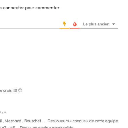
ous connecter pour commenter
Le plus ancien
 crois !!!! 🙂
l y a
il , Mesnard , Bouschet …. Des joueurs « connus » de cette equipe
s n2 – n3 … Donc une equipe assez solide