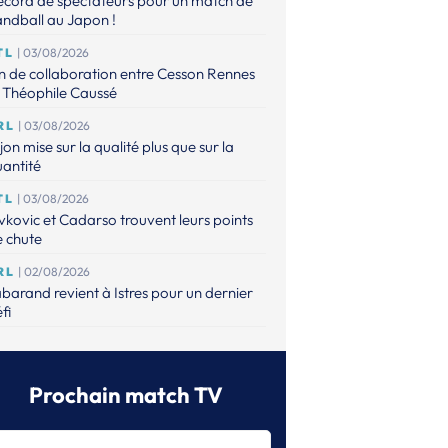
ecord de spectateurs pour un match de
ndball au Japon !
TL
| 03/08/2026
n de collaboration entre Cesson Rennes
 Théophile Caussé
RL
| 03/08/2026
jon mise sur la qualité plus que sur la
antité
TL
| 03/08/2026
vkovic et Cadarso trouvent leurs points
 chute
RL
| 02/08/2026
barand revient à Istres pour un dernier
fi
TL
| 02/08/2026
artres a finalement trouvé son pivot
Prochain match TV
RANSFERTS
| 01/08/2026
 bouge encore à Paris 92, Dortmund et
ense, pas à Metz et Brest