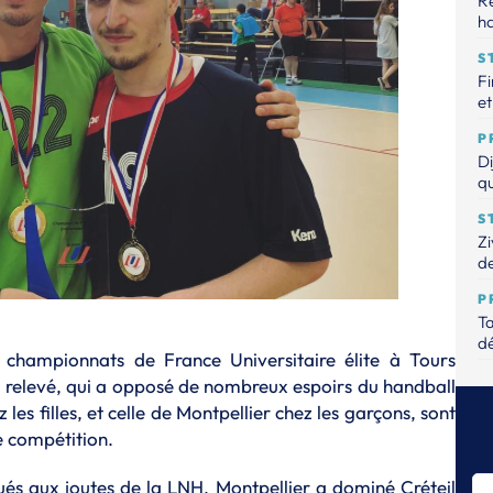
R
ha
S
Fi
et
P
Di
qu
S
Zi
de
P
Ta
dé
 championnats de France Universitaire élite à Tours
S
i relevé, qui a opposé de nombreux espoirs du handball
Ch
les filles, et celle de Montpellier chez les garçons, sont
de compétition.
T
Ça
Od
és aux joutes de la LNH, Montpellier a dominé Créteil