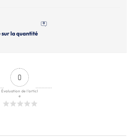
0
 sur la quantité
0
Évaluation de l'articl
e