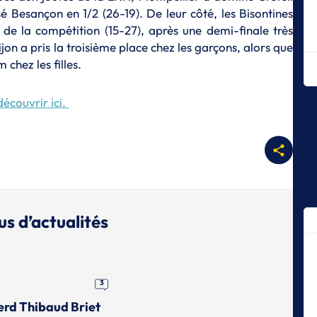
sé Besançon en 1/2 (26-19). De leur côté, les Bisontines
D
 de la compétition (15-27), après une demi-finale très
Ex
Dr
on a pris la troisième place chez les garçons, alors que
 chez les filles.
D
No
découvrir ici.
D
Le
CN
D
La
S
Th
us d’actualités
R
S
Ch
dr
3
P
erd Thibaud Briet
Éc