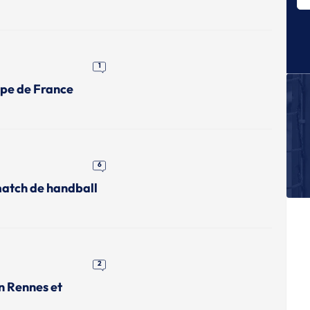
Pr
L
A
pr
1
2
upe de France
L
Ca
m
N
Un
6
: 
match de handball
T
Le
tr
2
n Rennes et