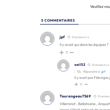
Veuillez v
5
COMMENTAIRES
jpf
10 années il y a
Il y avait qui dans les équipes ?
0
oeil52
10 années il y a
Répondre à
jpf
Il y avait pas Fàbregas je
0
Tourangeau7569
10 années i
Villeminot , Bellahcene , Anquet
apres c’était entouré de joueur