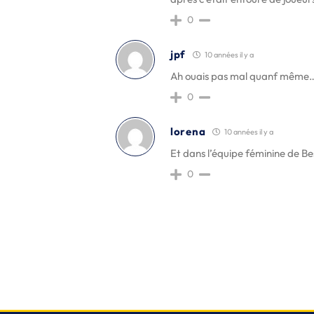
0
jpf
10 années il y a
Ah ouais pas mal quanf même
0
lorena
10 années il y a
Et dans l’équipe féminine de Bes
0