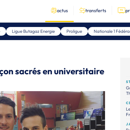
actus
transferts
p
e
Ligue Butagaz Energie
Proligue
Nationale 1 Fédéra
çon sacrés en universitaire
S
Gr
Th
C
Le
Fr
J