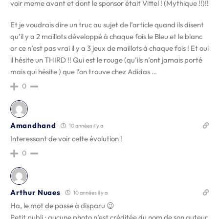
voir meme avant et dont le sponsor était Vittel ! (Mythique !!)!!
Et je voudrais dire un truc au sujet de l’article quand ils disent
qu’il y a 2 maillots développé à chaque fois le Bleu et le blanc
or ce n’est pas vrai il y a 3 jeux de maillots à chaque fois ! Et oui
il hésite un THIRD !! Qui est le rouge (qu’ils n’ont jamais porté
mais qui hésite ) que l’on trouve chez Adidas …
0
Amandhand
10 années il y a
Interessant de voir cette évolution !
0
Arthur Nuaes
10 années il y a
Ha, le mot de passe à disparu 😉
Petit publi : aucune photo n’est créditée du nom de son auteur