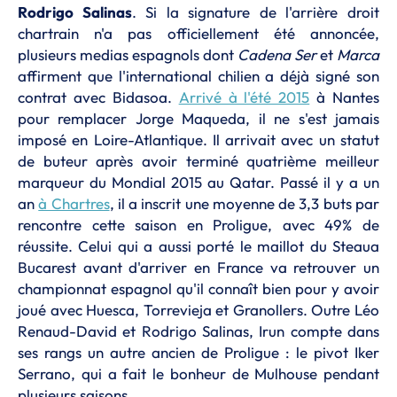
Rodrigo Salinas
. Si la signature de l'arrière droit
chartrain n'a pas officiellement été annoncée,
plusieurs medias espagnols dont
Cadena Ser
et
Marca
affirment que l'international chilien a déjà signé son
contrat avec Bidasoa.
Arrivé à l'été 2015
à Nantes
pour remplacer Jorge Maqueda, il ne s'est jamais
imposé en Loire-Atlantique. Il arrivait avec un statut
de buteur après avoir terminé quatrième meilleur
marqueur du Mondial 2015 au Qatar. Passé il y a un
an
à Chartres
, il a inscrit une moyenne de 3,3 buts par
rencontre cette saison en Proligue, avec 49% de
réussite. Celui qui a aussi porté le maillot du Steaua
Bucarest avant d'arriver en France va retrouver un
championnat espagnol qu'il connaît bien pour y avoir
joué avec Huesca, Torrevieja et Granollers. Outre Léo
Renaud-David et Rodrigo Salinas, Irun compte dans
ses rangs un autre ancien de Proligue : le pivot Iker
Serrano, qui a fait le bonheur de Mulhouse pendant
plusieurs saisons.