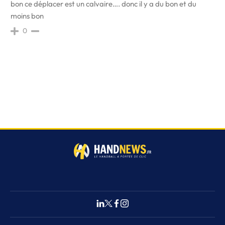
bon ce déplacer est un calvaire…. donc il y a du bon et du
moins bon
0