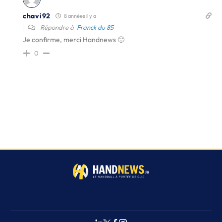
chavi92
8 années il y a
Répondre à
Franck du 85
Je confirme, merci Handnews 🙂
0