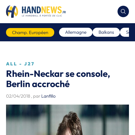
Allemagne
Balkans
Scan
Champ. Européen
ALL - J27
Rhein-Neckar se console,
Berlin accroché
02/04/2018
, par
Lanfillo