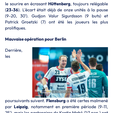
le sourire en écrasant
Hüttenberg
, toujours relégable
(
23-36
). L'écart était déjà de onze unités à la pause
(9-20, 30'). Gudjon Valur Sigurdsson (9 buts) et
Patrick Groetzki (7) ont été les joueurs les plus
prolifiques.
Mauvaise opération pour Berlin
Derrière,
les
poursuivants suivent.
Flensburg
a été certes malmené
par
Leipzig
, notamment en première période (9-11,
25'), mais les partenaires de Kentin Mahé (1/1 pen.) ont