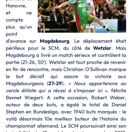
Hanovre,
et ne
compte
plus qu'un
point
d'avance sur
Magdebourg
. Le déplacement était
périlleux pour le SCM, du côté de
Wetzlar
. Mais
Magdebourg a livré un match sérieux et contrôlent la
partie (21-26, 50'). Wetzlar est tout proche de revenir
en fin de rencontre, mais Christian O'Sullivan marque
le but décisif qui assure la victoire aux
Magdebourgeois (
27-29
).
« Nous appartenons au
cercle élitiste qui a réussi à s'imposer ici »
, félicite
Bennet Wiegert. A cette occasion, Robert Weber,
auteur de deux buts, a égalé le total de Daniel
Stephan en Bundesliga, avec 1940 buts marqués : le
voilà désormais 10e meilleur buteur de l'histoire du
championnat allemand. Le SCM poursuivait ainsi son