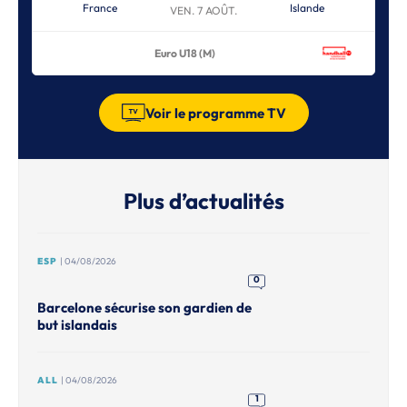
France
Islande
VEN. 7 AOÛT.
Euro U18 (M)
Voir le programme TV
Plus d’actualités
ESP
| 04/08/2026
0
Barcelone sécurise son gardien de
but islandais
ALL
| 04/08/2026
1