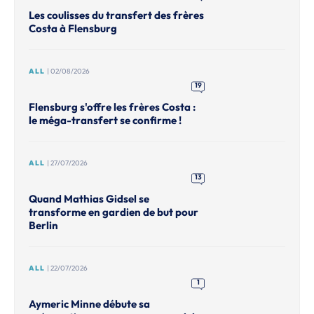
Les coulisses du transfert des frères
Costa à Flensburg
ALL
| 02/08/2026
19
Flensburg s'offre les frères Costa :
le méga-transfert se confirme !
ALL
| 27/07/2026
13
Quand Mathias Gidsel se
transforme en gardien de but pour
Berlin
ALL
| 22/07/2026
1
Aymeric Minne débute sa