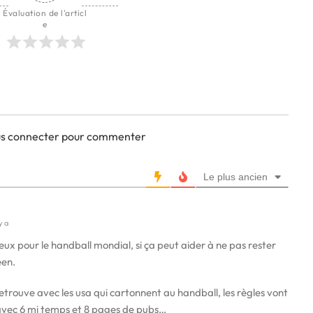
Évaluation de l'articl
e
ous connecter pour commenter
Le plus ancien
y a
eux pour le handball mondial, si ça peut aider à ne pas rester
éen.
e retrouve avec les usa qui cartonnent au handball, les règles vont
avec 6 mi temps et 8 pages de pubs…