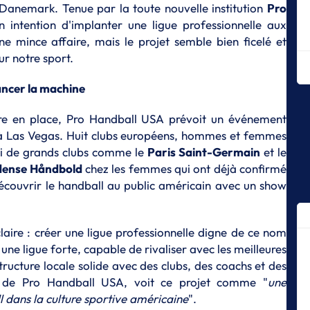
 Danemark. Tenue par la toute nouvelle institution
Pro
M
on intention d'implanter une ligue professionnelle aux
En
ne mince affaire, mais le projet semble bien ficelé et
Fr
r notre sport.
I
Fr
ancer la machine
un
tre en place, Pro Handball USA prévoit un événement
I
Ma
l à Las Vegas. Huit clubs européens, hommes et femmes
l’
ci de grands clubs comme le
Paris Saint-Germain
et le
co
ense Håndbold
chez les femmes qui ont déjà confirmé
M
découvrir le handball au public américain avec un show
La
d
aire : créer une ligue professionnelle digne de ce nom
M
Dé
 une ligue forte, capable de rivaliser avec les meilleures
2
ucture locale solide avec des clubs, des coachs et des
 de Pro Handball USA, voit ce projet comme "
une
M
Un
l dans la culture sportive américaine
".
vi