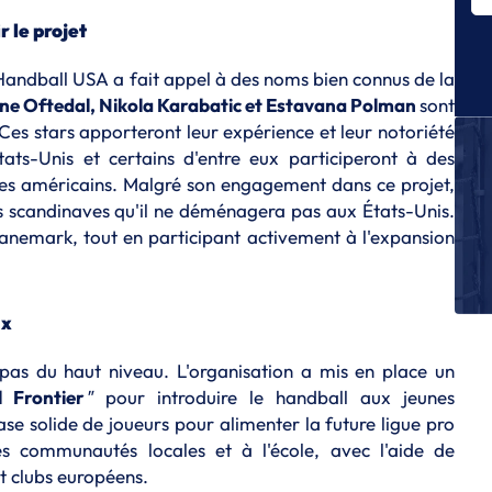
r le projet
M
La
Handball USA a fait appel à des noms bien connus de la
m
ine Oftedal, Nikola Karabatic et Estavana Polman
sont
M
es stars apporteront leur expérience et leur notoriété
1 
ts-Unis et certains d'entre eux participeront à des
M
es américains. Malgré son engagement dans ce projet,
De
 scandinaves qu'il ne déménagera pas aux États-Unis.
M
Danemark, tout en participant activement à l'expansion
M
R
no
ux
M
L'
as du haut niveau. L'organisation a mis en place un
p
 Frontier
"
pour introduire le handball aux jeunes
ase solide de joueurs pour alimenter la future ligue pro
s communautés locales et à l'école, avec l'aide de
et clubs européens.