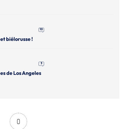
10
et biélorusse !
3
es de Los Angeles
0