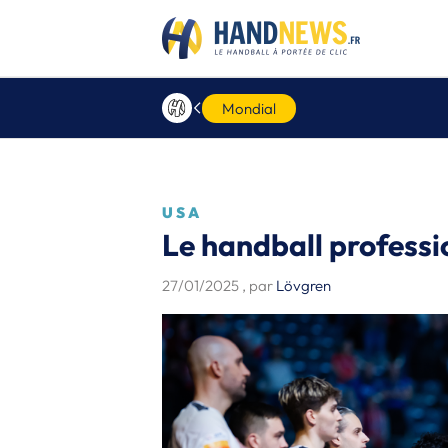
Mondial
USA
Le handball professi
27/01/2025
, par
Lövgren