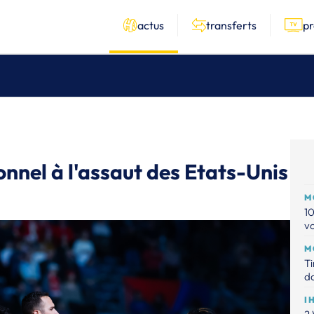
actus
transferts
p
onnel à l'assaut des Etats-Unis
M
10
vo
M
Ti
d
I