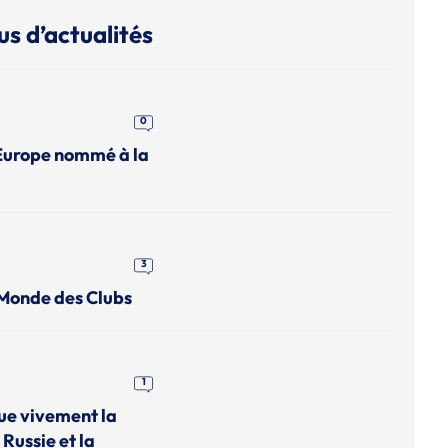
us d’actualités
0
Europe nommé à la
3
 Monde des Clubs
1
que vivement la
 Russie et la