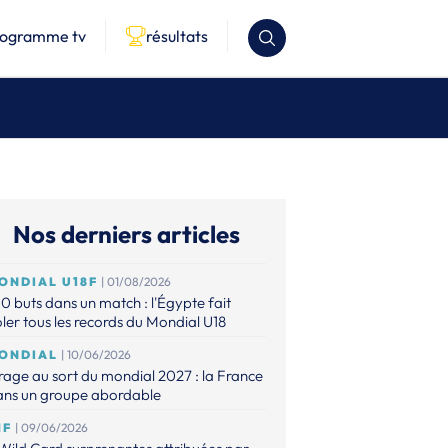
rogramme tv
résultats
Nos derniers articles
ONDIAL U18F
| 01/08/2026
0 buts dans un match : l'Égypte fait
ler tous les records du Mondial U18
ONDIAL
| 10/06/2026
rage au sort du mondial 2027 : la France
ans un groupe abordable
HF
| 09/06/2026