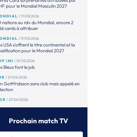
Wild Card surprenantes attribuées par
IHF pour le Mondial Masculin 2027
ONDIAL
| 17/05/2026
 nations au rdv du Mondial, encore 2
ld cards à attribuer
ONDIAL
| 17/05/2026
s USA s'offrent le titre continental et la
alification pour le Mondial 2027
DF (M)
| 13/05/2026
s Bleus font le job
UE
| 27/04/2026
m Gottfridsson sans club mais appelé en
lection
OR
| 27/04/2026
s frères Sagosen réunis pour la première
is en sélection
Prochain match TV
ON
| 18/04/2026
Espagne va jouer sa qualification au
ndial 2027... à 10 000 km de Madrid !.