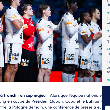
2 
l'
M
30
wi
M
Le
qu
E
Le
S
Ji
sé
N
Le
fo
 à franchir un cap majeur
. Alors que l'équipe nationale
M
rang en coupe du Président (Japon, Cuba et le Bahraïn)
L'
ntre la Pologne demain, une conférence de presse a eu
Mo