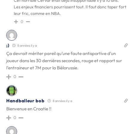
Cet horrible Cervar était déjà insupportable il y a 10 ans.
Les enjeux financiers pourrissent tout. Il faut donc taper fort
leur fric, comme en NBA.
0
;)
8 années il y a
Ça devrait mériter pareil qu’une faute antisportive d’un
joueur dans les 30 dernières secondes, rouge et rapport sur
l’entraineur et 7M pour la Biélorussie.
0
Handballeur bob
8 années il y a
Bienvenue en Croatie !!
0