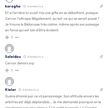
korogho
8 années il y a
Et si l'arrière lui avait mis une gifle en se débattant, puisque
Cervar l'attrape illégalement, qu'est-ce qui se serait passé ?
Je trouve le Biélorusse très calme, même après son passage
en force qui est loin d'être évident.
0
Soleidou
8 années il y a
Cervar dehors svp
0
Kieler
8 années il y a
Guère étonné par ce vil personnage. Son attitude envers les
arbitres est déjà déplorable… Je me demande pourquoi on le
sanctionne pas plus sérieux ? Un petit exemple. La Croatie