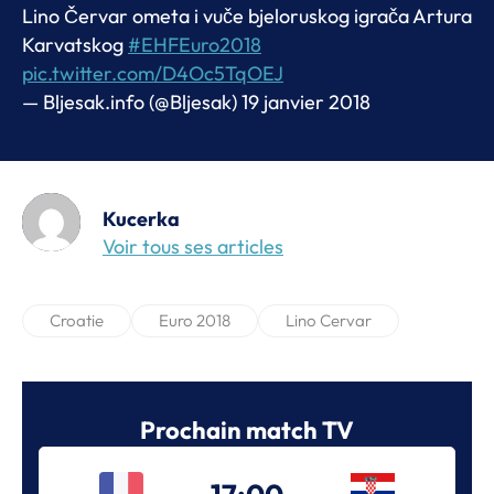
Lino Červar ometa i vuče bjeloruskog igrača Artura
Karvatskog
#EHFEuro2018
pic.twitter.com/D4Oc5TqOEJ
— Bljesak.info (@Bljesak)
19 janvier 2018
Kucerka
Voir tous ses articles
Croatie
Euro 2018
Lino Cervar
Prochain match TV