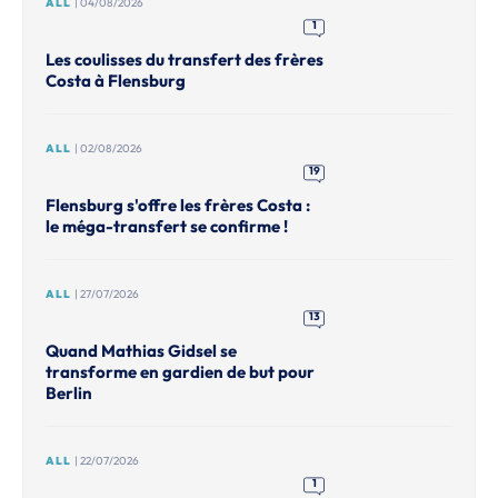
ALL
| 04/08/2026
1
Les coulisses du transfert des frères
Costa à Flensburg
ALL
| 02/08/2026
19
Flensburg s'offre les frères Costa :
le méga-transfert se confirme !
ALL
| 27/07/2026
13
Quand Mathias Gidsel se
transforme en gardien de but pour
Berlin
ALL
| 22/07/2026
1