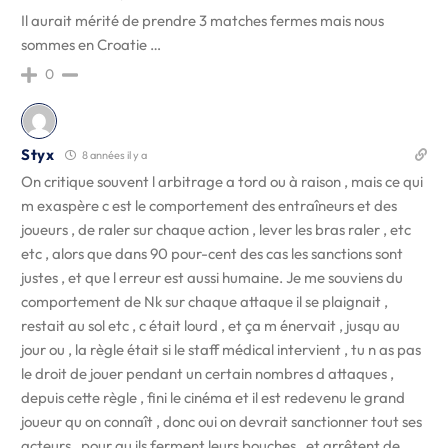
Il aurait mérité de prendre 3 matches fermes mais nous
sommes en Croatie …
0
Styx
8 années il y a
On critique souvent l arbitrage a tord ou à raison , mais ce qui
m exaspère c est le comportement des entraîneurs et des
joueurs , de raler sur chaque action , lever les bras raler , etc
etc , alors que dans 90 pour-cent des cas les sanctions sont
justes , et que l erreur est aussi humaine. Je me souviens du
comportement de Nk sur chaque attaque il se plaignait ,
restait au sol etc , c était lourd , et ça m énervait , jusqu au
jour ou , la règle était si le staff médical intervient , tu n as pas
le droit de jouer pendant un certain nombres d attaques ,
depuis cette règle , fini le cinéma et il est redevenu le grand
joueur qu on connaît , donc oui on devrait sanctionner tout ses
acteurs , pour qu ils ferment leurs bouches , et arrêtent de