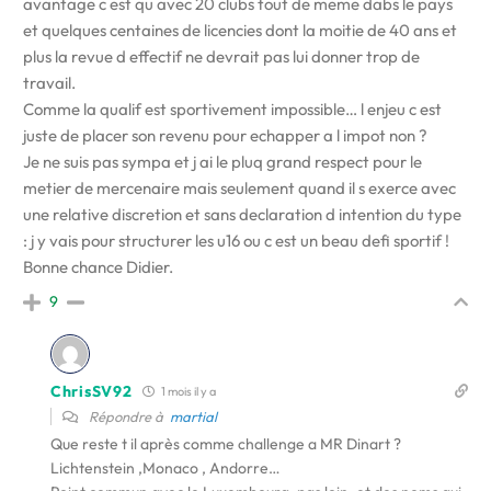
avantage c est qu avec 20 clubs tout de meme dabs le pays
et quelques centaines de licencies dont la moitie de 40 ans et
plus la revue d effectif ne devrait pas lui donner trop de
travail.
Comme la qualif est sportivement impossible… l enjeu c est
juste de placer son revenu pour echapper a l impot non ?
Je ne suis pas sympa et j ai le pluq grand respect pour le
metier de mercenaire mais seulement quand il s exerce avec
une relative discretion et sans declaration d intention du type
: j y vais pour structurer les u16 ou c est un beau defi sportif !
Bonne chance Didier.
9
ChrisSV92
1 mois il y a
Répondre à
martial
Que reste t il après comme challenge a MR Dinart ?
Lichtenstein ,Monaco , Andorre…