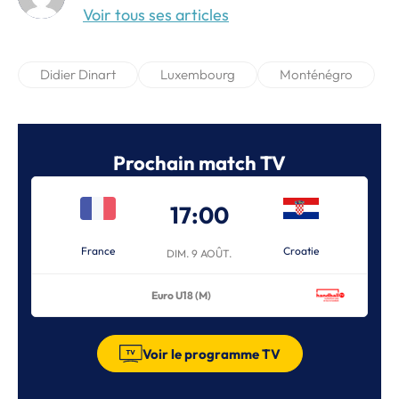
Voir tous ses articles
Didier Dinart
Luxembourg
Monténégro
Prochain match TV
17:00
France
Croatie
DIM. 9 AOÛT.
Euro U18 (M)
Voir le programme TV