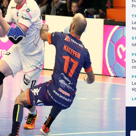
Éc
Pr
T
Le
tr
S
Is
P
De
ca
P
Le
si
L
La
Dr
la
T
L'