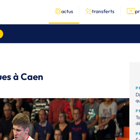
actus
transferts
p
ues à Caen
P
Di
qu
P
Ta
dé
P