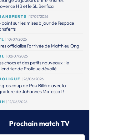
hange de joueurs entre le Istres
ovence HB et le SL Benfica
RANSFERTS
| 17/07/2026
 point sur les mises à jour de l'espace
ansferts
TL
| 10/07/2026
tres officialise l'arrivée de Matthieu Ong
RL
| 02/07/2026
s chocs et des petits nouveaux : le
lendrier de Proligue dévoilé
ROLIGUE
| 26/06/2026
 gros coup de Pau Billère avec la
gnature de Johannes Marescot !
NH
| 12/06/2026
 CNACG a validé les dossiers,
aguignan et Elite Val d'Oise accèdent à
 Proligue
Prochain match TV
RANSFERTS
| 12/06/2026
espace Transferts est à jour !