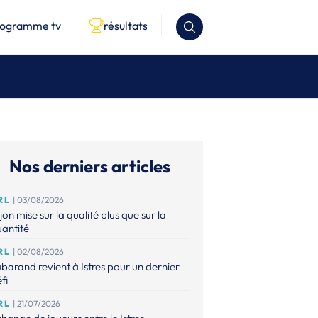
rogramme tv
résultats
Nos derniers articles
RL
| 03/08/2026
jon mise sur la qualité plus que sur la
antité
RL
| 02/08/2026
barand revient à Istres pour un dernier
fi
RL
| 21/07/2026