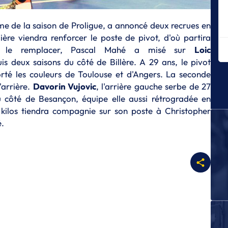
P
Ca
ème de la saison de Proligue, a annoncé deux recrues en
po
ère viendra renforcer le poste de pivot, d'où partira
ur le remplacer, Pascal Mahé a misé sur
Loic
P
Iv
uis deux saisons du côté de Billère. A 29 ans, le pivot
av
té les couleurs de Toulouse et d'Angers. La seconde
'arrière.
Davorin Vujovic
, l'arrière gauche serbe de 27
P
Iv
u côté de Besançon, équipe elle aussi rétrogradée en
se
 kilos tiendra compagnie sur son poste à Christopher
é.
P
Sa
ty
P
Te
mi
po
P
Iv