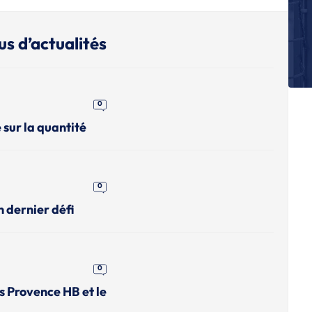
P
Fi
C
us d’actualités
P
Ap
re
0
P
 sur la quantité
Bi
Cr
re
L
0
No
ap
n dernier défi
P
Ch
Ca
f
0
es Provence HB et le