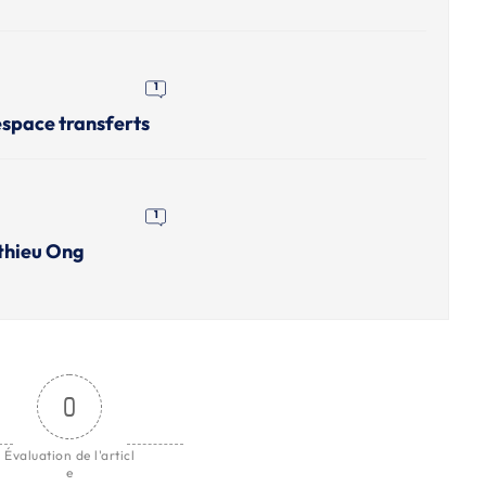
1
'espace transferts
1
atthieu Ong
0
Évaluation de l'articl
e