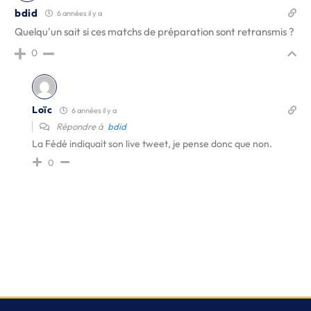
bdid
6 années il y a
Quelqu'un sait si ces matchs de préparation sont retransmis ?
0
Loïc
6 années il y a
Répondre à
bdid
La Fédé indiquait son live tweet, je pense donc que non.
0