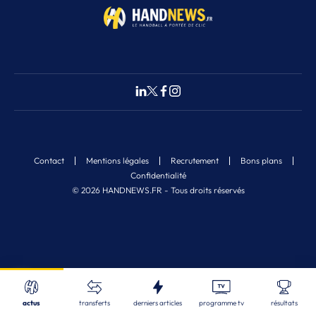
Contact
Mentions légales
Recrutement
Bons plans
Confidentialité
© 2026 HANDNEWS.FR - Tous droits réservés
Fermer
2
Nos derniers articles
Recherche
actus
transferts
derniers articles
programme tv
résultats
ALL
| 08/08/2026