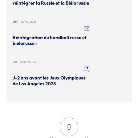
réintégrer la Russie et la Biélorussie
IHF
| 15/07/2026
10
Réintégration du handball russe et
biélorusse !
JO
| 14/07/2026
3
J-2 ans avant les Jeux Olympiques
de Los Angeles 2028
0