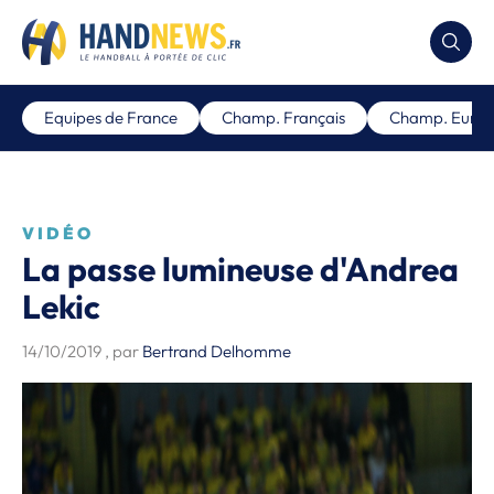
Equipes de France
Champ. Français
Champ. Euro
VIDÉO
La passe lumineuse d'Andrea
Lekic
14/10/2019
, par
Bertrand Delhomme