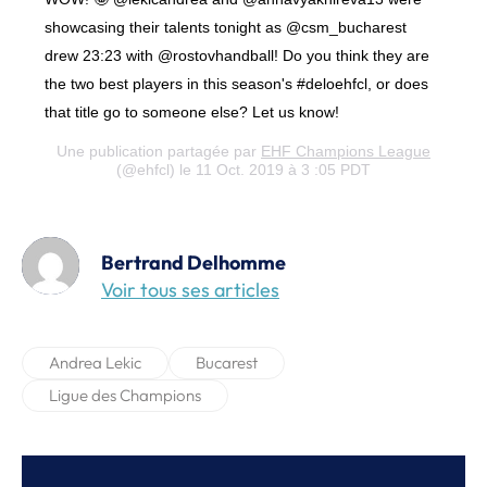
showcasing their talents tonight as @csm_bucharest
drew 23:23 with @rostovhandball! Do you think they are
the two best players in this season's #deloehfcl, or does
that title go to someone else? Let us know!
Une publication partagée par
EHF Champions League
(@ehfcl) le 11 Oct. 2019 à 3 :05 PDT
Bertrand Delhomme
Voir tous ses articles
Andrea Lekic
Bucarest
Ligue des Champions