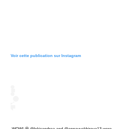
Voir cette publication sur Instagram
WOW! 🤩 @lekicandrea and @annavyakhireva13 were