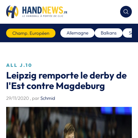
Allemagne
Balkans
Scan
Champ. Européen
ALL J.10
Leipzig remporte le derby de
l'Est contre Magdeburg
29/11/2020
, par
Schmid