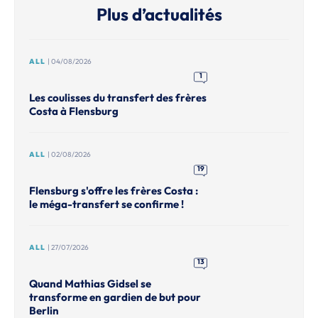
Plus d’actualités
ALL
| 04/08/2026
1
Les coulisses du transfert des frères
Costa à Flensburg
ALL
| 02/08/2026
19
Flensburg s'offre les frères Costa :
le méga-transfert se confirme !
ALL
| 27/07/2026
13
Quand Mathias Gidsel se
transforme en gardien de but pour
Berlin