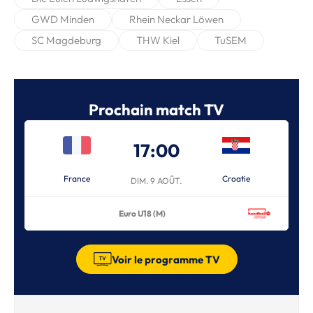
GWD Minden
Rhein Neckar Löwen
SC Magdeburg
THW Kiel
TuSEM
Prochain match TV
17:00
France
Croatie
DIM. 9 AOÛT.
Euro U18 (M)
Voir le programme TV