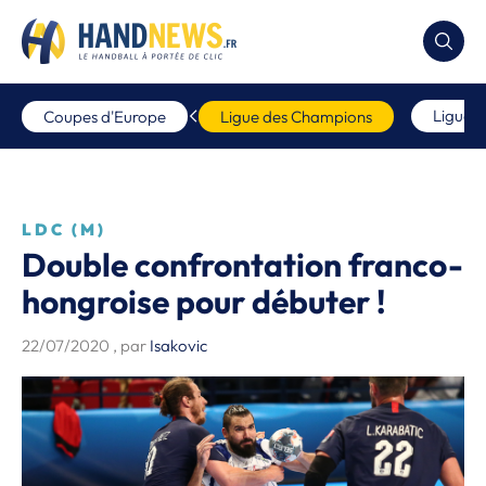
Ligue 
Coupes d'Europe
Ligue des Champions
LDC (M)
Double confrontation franco-
hongroise pour débuter !
22/07/2020
, par
Isakovic