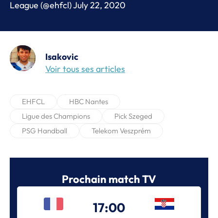
League (@ehfcl)
July 22, 2020
Isakovic
Voir tous ses articles
EHFCL
HBC Nantes
Ligue des Champions
Pick Szeged
PSG Handball
Telekom Veszprém
Prochain match TV
17:00