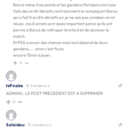
Barca mène trois points et les gardiens Parisiens n'ont pas
faits des arrêt décisifs contrairement le remplaçant Barca
qui a fait 8 arrêts décisifs sur je ne sais pas combien arret
réussi. ces 8 arrets sont assez important parce qu'ils ont
permis à Barca de rattraper leretard et de dominer le
match.
Et PSG a encor des chance mais tout dépend de leurs
gardiens….. sinon c'est foutu.
encore 15min à jouer.
0
leFnake
5 années il y a
ADMINS : LE POST PRECEDENT EST A SUPPRIMER
0
Soleidou
5 années il y a