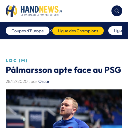
Ligue 
Coupes d'Europe
Ligue des Champions
LDC (M)
Pálmarsson apte face au PSG
28/12/2020
, par
Oscar