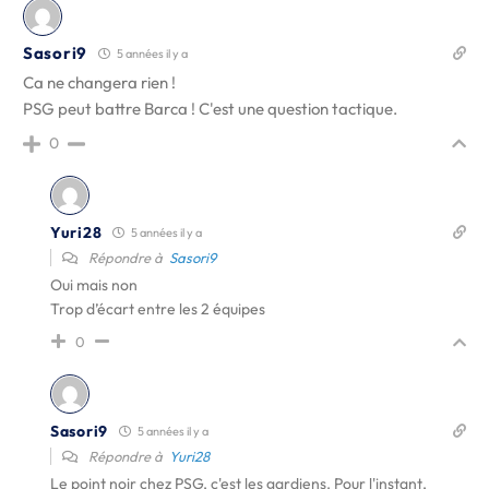
Sasori9
5 années il y a
Ca ne changera rien !
PSG peut battre Barca ! C'est une question tactique.
0
Yuri28
5 années il y a
Répondre à
Sasori9
Oui mais non
Trop d’écart entre les 2 équipes
0
Sasori9
5 années il y a
Répondre à
Yuri28
Le point noir chez PSG, c'est les gardiens. Pour l'instant,