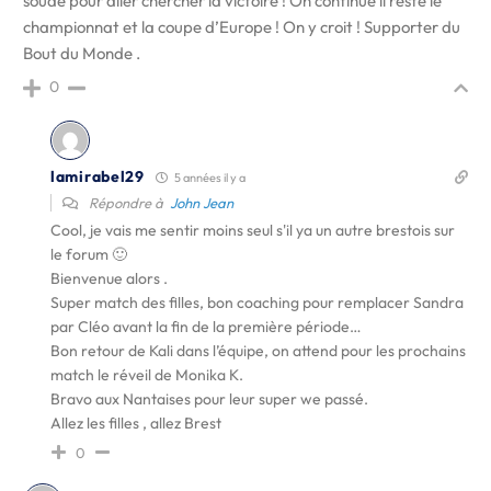
soudé pour aller chercher la victoire ! On continue il reste le
championnat et la coupe d’Europe ! On y croit ! Supporter du
Bout du Monde .
0
lamirabel29
5 années il y a
Répondre à
John Jean
Cool, je vais me sentir moins seul s'il ya un autre brestois sur
le forum 🙂
Bienvenue alors .
Super match des filles, bon coaching pour remplacer Sandra
par Cléo avant la fin de la première période…
Bon retour de Kali dans l’équipe, on attend pour les prochains
match le réveil de Monika K.
Bravo aux Nantaises pour leur super we passé.
Allez les filles , allez Brest
0