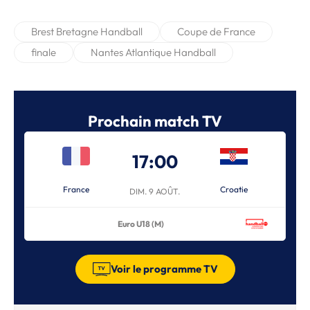
Brest Bretagne Handball
Coupe de France
finale
Nantes Atlantique Handball
Prochain match TV
17:00
France
Croatie
DIM. 9 AOÛT.
Euro U18 (M)
Voir le programme TV