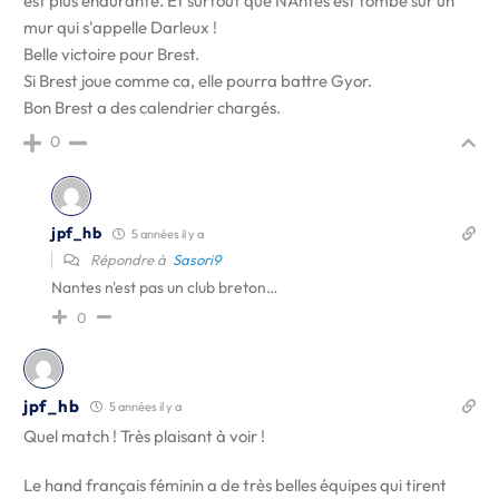
est plus endurante. Et surtout que NAntes est tombé sur un
mur qui s'appelle Darleux !
Belle victoire pour Brest.
Si Brest joue comme ca, elle pourra battre Gyor.
Bon Brest a des calendrier chargés.
0
jpf_hb
5 années il y a
Répondre à
Sasori9
Nantes n'est pas un club breton…
0
jpf_hb
5 années il y a
Quel match ! Très plaisant à voir !
Le hand français féminin a de très belles équipes qui tirent