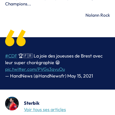
Champions...
Nolann Rock
#CDF
🏆🇫🇷 La joie des joueuses de Brest avec
leur super chorégraphie 😁
pic.twitter.com/PVGs3qvuOu
— HandNews (@HandNewsfr)
May 15, 2021
Sterbik
Voir tous ses articles