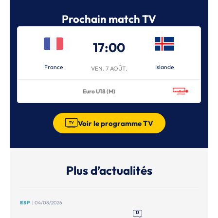
Prochain match TV
17:00
France
Islande
VEN. 7 AOÛT.
Euro U18 (M)
Voir le programme TV
Plus d’actualités
ESP
| 04/08/2026
0