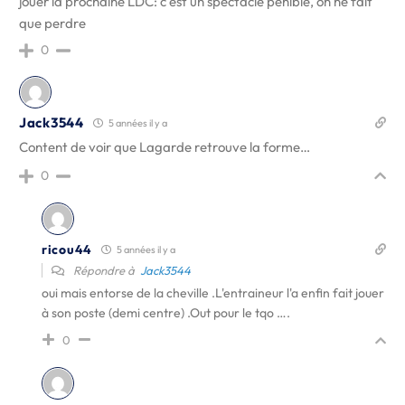
jouer la prochaine LDC: c'est un spectacle pénible, on ne fait
que perdre
0
Jack3544
5 années il y a
Content de voir que Lagarde retrouve la forme…
0
ricou44
5 années il y a
Répondre à
Jack3544
oui mais entorse de la cheville .L'entraineur l'a enfin fait jouer
à son poste (demi centre) .Out pour le tqo ….
0