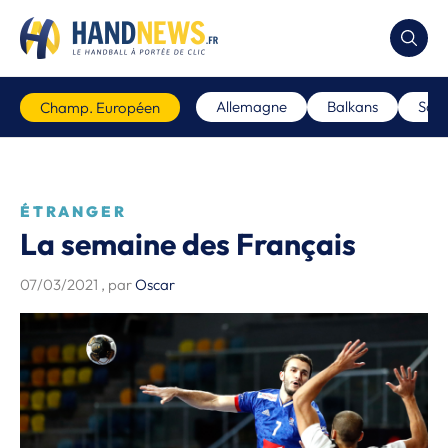
Allemagne
Balkans
Scan
Champ. Européen
ÉTRANGER
La semaine des Français
07/03/2021
, par
Oscar