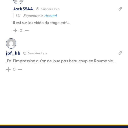
Jack3544
5 années il y a
Répondre à
ricou44
il est sur les vidéo du stage edf…
0
jpf_hb
5 années il y a
J'ai l'impression qu'on ne joue pas beaucoup en Roumanie…
0