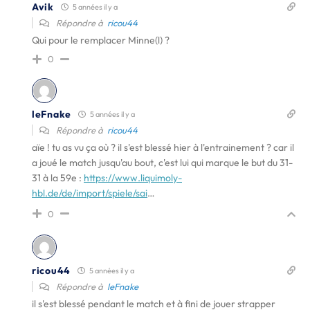
Avik
5 années il y a
Répondre à
ricou44
Qui pour le remplacer Minne(l) ?
0
leFnake
5 années il y a
Répondre à
ricou44
aïe ! tu as vu ça où ? il s'est blessé hier à l'entrainement ? car il
a joué le match jusqu'au bout, c'est lui qui marque le but du 31-
31 à la 59e :
https://www.liquimoly-
hbl.de/de/import/spiele/sai
…
0
ricou44
5 années il y a
Répondre à
leFnake
il s'est blessé pendant le match et à fini de jouer strapper