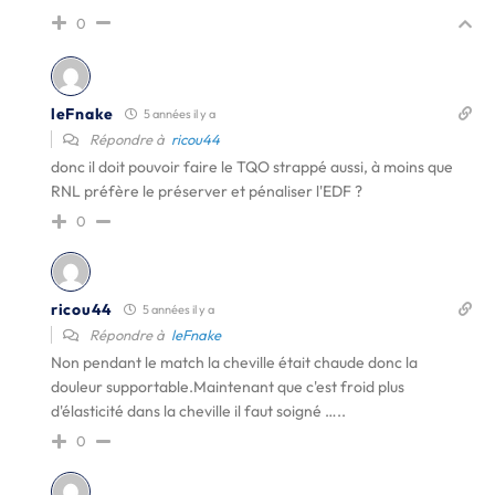
0
leFnake
5 années il y a
Répondre à
ricou44
donc il doit pouvoir faire le TQO strappé aussi, à moins que
RNL préfère le préserver et pénaliser l'EDF ?
0
ricou44
5 années il y a
Répondre à
leFnake
Non pendant le match la cheville était chaude donc la
douleur supportable.Maintenant que c'est froid plus
d'élasticité dans la cheville il faut soigné …..
0