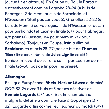
(aucun tir en attaque). En Coupe du Roi, le Barça a
successivement dominé Logroño 28-24 (4 buts de
Fabregas, 2 de Mem, aucun de Sorhaindo, et
N'Guessan n'était pas convoqué), Granollers 32-22 (6
buts de Mem, 3 de Fabregas, 1 de N'Guessan et aucun
pour Sorhaindo) et León en finale (6/7 pour Fabregas,
4/8 pour N'Guessan, 1/4 pour Mem et 2/2 pour
Sorhaindo). Toujours en Coupe,
Irún
a éliminé
Benidorm
en quarts 28-27 (pas de but de
Thomas
Tésorière
pour Irún ni de
Jules Lignières
côté
Benidorm) avant de se faire sortir par León en demi-
finale (26-30, pas de tir pour Tésorière).
Allemagne
En Ligue Européenne,
Rhein-Neckar Löwen
a dominé
GOG 32-24 avec 3 buts et 3 passes décisives de
Romain Lagarde
(3/4 aux tirs). En championnat,
malgré la défaite à domicile face à Göppingen (31-
32), Lagarde a fini co-meilleur scoreur du match (8/9)