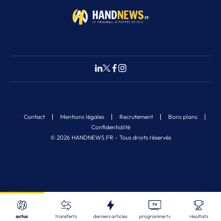
Contact
Mentions légales
Recrutement
Bons plans
Confidentialité
© 2026 HANDNEWS.FR - Tous droits réservés
Fermer
11
Nos derniers articles
Recherche
actus
transferts
derniers articles
programme tv
résultats
STL
| 06/08/2026