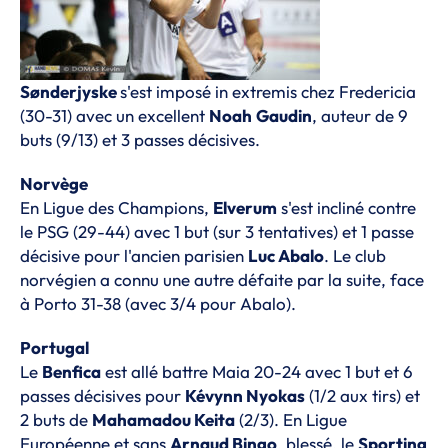
Sønderjyske
s'est imposé in extremis chez Fredericia
(30-31) avec un excellent
Noah
Gaudin
, auteur de 9
buts (9/13) et 3 passes décisives.
Norvège
En Ligue des Champions,
Elverum
s'est incliné contre
le PSG (29-44) avec 1 but (sur 3 tentatives) et 1 passe
décisive pour l'ancien parisien
Luc Abalo
. Le club
norvégien a connu une autre défaite par la suite, face
à Porto 31-38 (avec 3/4 pour Abalo).
Portugal
Le
Benfica
est allé battre Maia 20-24 avec 1 but et 6
passes décisives pour
Kévynn Nyokas
(1/2 aux tirs) et
2 buts de
Mahamadou Keita
(2/3). En Ligue
Européenne et sans
Arnaud Bingo
, blessé, le
Sporting