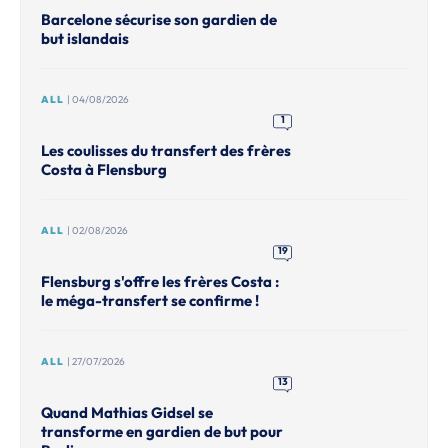
Barcelone sécurise son gardien de
but islandais
ALL
| 04/08/2026
1
Les coulisses du transfert des frères
Costa à Flensburg
ALL
| 02/08/2026
19
Flensburg s'offre les frères Costa :
le méga-transfert se confirme !
ALL
| 27/07/2026
13
Quand Mathias Gidsel se
transforme en gardien de but pour