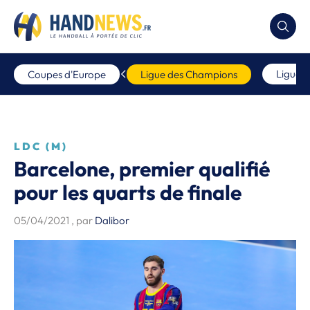
Ligue 
Coupes d'Europe
Ligue des Champions
LDC (M)
Barcelone, premier qualifié
pour les quarts de finale
05/04/2021
, par
Dalibor