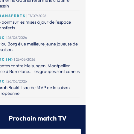
therine Gabriel referme le chapitre
essin
RANSFERTS
| 17/07/2026
 point sur les mises à jour de l'espace
ansferts
DC
| 26/06/2026
lou Borg élue meilleure jeune joueuse de
 saison
DC (M)
| 26/06/2026
ntes contre Melsungen, Montpellier
ce à Barcelone... les groupes sont connus
DC
| 26/06/2026
rah Bouktit sacrée MVP de la saison
uropéenne
DC
| 26/06/2026
s poules de Metz et Brest sont connues
Prochain match TV
DC (M)
| 25/06/2026
ntes tête de série, le PSG et Montpellier
ns le pot 2 avant le tirage