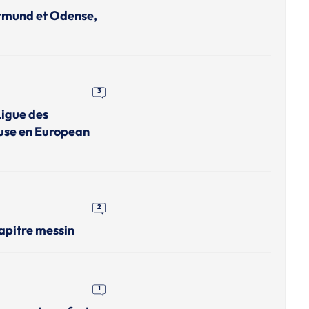
rtmund et Odense,
3
Ligue des
use en European
2
apitre messin
1