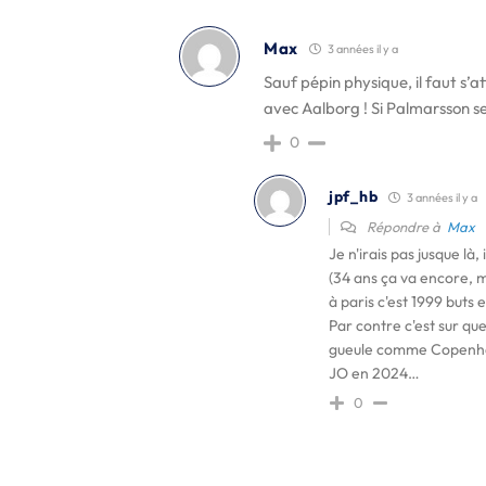
Max
3 années il y a
Sauf pépin physique, il faut s
avec Aalborg ! Si Palmarsson s
0
jpf_hb
3 années il y a
Répondre à
Max
Je n'irais pas jusque là,
(34 ans ça va encore, m
à paris c'est 1999 buts
Par contre c'est sur que
gueule comme Copenhague
JO en 2024…
0