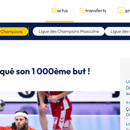
actus
transferts
p
Ligue des Champions Masculine
Ligue des
s Champions
qué son 1 000ème but !
L
Di
au
T
Ça
Od
L