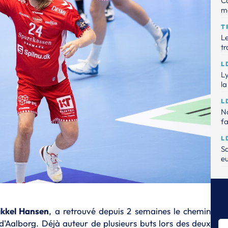
Ca
m
T
Le
tr
L
Ly
la
L
Na
fa
L
Sa
e
L
Le
L
kkel Hansen
, a retrouvé depuis 2 semaines le chemin
Na
'Aalborg. Déjà auteur de plusieurs buts lors des deux
da