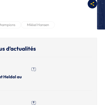
L
Al
bu
U
Champions
Mikkel Hansen
G
ch
L
Qu
du
us d’actualités
L
Le
L
1
D
nt Heldal au
0