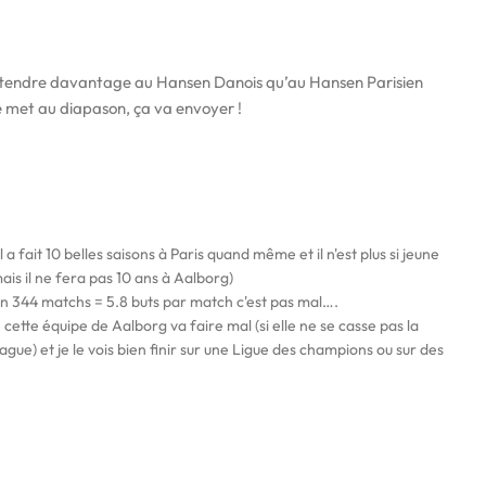
’attendre davantage au Hansen Danois qu’au Hansen Parisien
e met au diapason, ça va envoyer !
 il a fait 10 belles saisons à Paris quand même et il n'est plus si jeune
ais il ne fera pas 10 ans à Aalborg)
 en 344 matchs = 5.8 buts par match c'est pas mal….
 cette équipe de Aalborg va faire mal (si elle ne se casse pas la
) et je le vois bien finir sur une Ligue des champions ou sur des