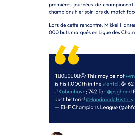
premières journées de championnat d
champions hier soir lors du match fac
Lors de cette rencontre, Mikkel Hanse
000 buts marqués en Ligue des Champ
1⃣0⃣0⃣0⃣🤩 This may be not
@mi
is his 1,000th in the
#ehfcl
! 🥳 62
#København
; 742 for
@psghand
P
Just historic!
#HandmadeHistory
— EHF Champions League (@ehfc