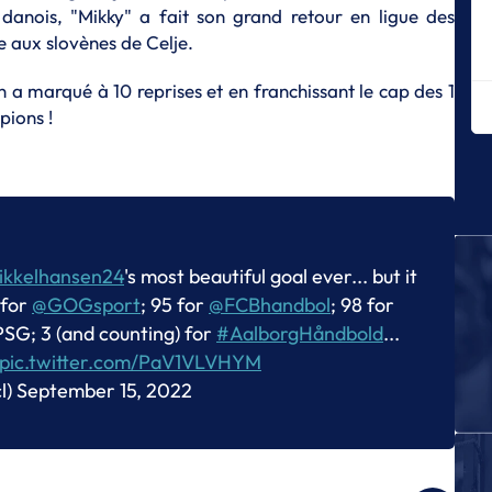
anois, "Mikky" a fait son grand retour en ligue des
L
e aux slovènes de Celje.
Me
ti
n a marqué à 10 reprises et en franchissant le cap des 1
L
ions !
Qu
Ma
L
Un
Mo
L
kkelhansen24
's most beautiful goal ever... but it
Le
 for
@GOGsport
; 95 for
@FCBhandbol
; 98 for
20
SG; 3 (and counting) for
#AalborgHåndbold
...
L
pic.twitter.com/PaV1VLVHYM
Pa
l)
September 15, 2022
le
L
Le
no