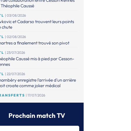
n de collaboration entre Cesson Rennes
 Théophile Caussé
TL
| 03/08/2026
vkovic et Cadarso trouvent leurs points
 chute
TL
| 02/08/2026
artres a finalement trouvé son pivot
TL
| 23/07/2026
éophile Caussé mis à pied par Cesson-
ennes
TL
| 22/07/2026
ambéry enregistre l'arrivée d'un arrière
oit croate comme joker médical
RANSFERTS
| 17/07/2026
 point sur les mises à jour de l'espace
ansferts
Prochain match TV
TL
| 16/07/2026
éophile Caussé placé en détention
ovisoire pour des faits de violences