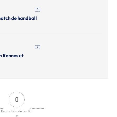
6
match de handball
2
n Rennes et
0
Évaluation de l'articl
e