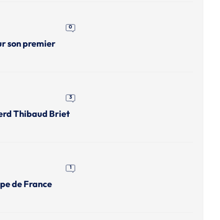
0
ur son premier
3
erd Thibaud Briet
1
upe de France