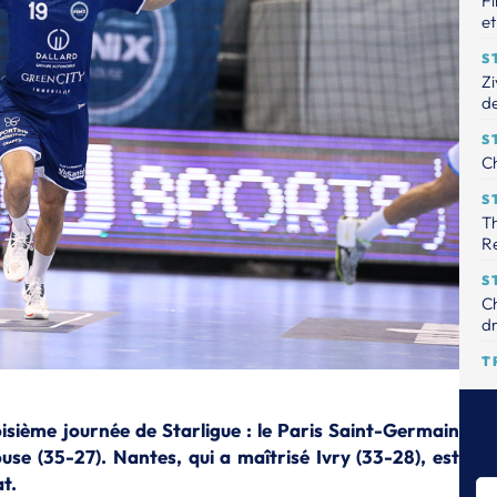
Fi
et
S
Zi
de
S
Ch
S
Th
R
S
Ch
dr
T
Le
tr
oisième journée de Starligue : le Paris Saint-Germain
S
ouse (35-27). Nantes, qui a maîtrisé Ivry (33-28), est
Th
t.
pr