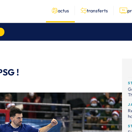
actus
transferts
p
PSG !
S
Gr
Th
J
R
ha
S