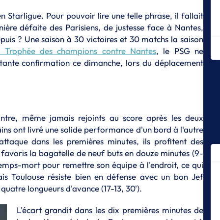
ha
 Starligue. Pour pouvoir lire une telle phrase, il fallait
S
nière défaite des Parisiens, de justesse face à Nantes,
Gu
Depuis ? Une saison à 30 victoires et 30 matchs la saison
po
C
u Trophée des champions contre Nantes
, le PSG ne
latante confirmation ce dimanche, lors du déplacement
S
Ch
l'
S
D
ntre, même jamais rejoints au score après les deux
p
ins ont livré une solide performance d'un bord à l'autre
S
attaque dans les premières minutes, ils profitent des
Le
favoris la bagatelle de neuf buts en douze minutes (9-
St
temps-mort pour remettre son équipe à l'endroit, ce qui
S
mais Toulouse résiste bien en défense avec un bon Jef
Ma
 quatre longueurs d'avance (17-13, 30').
l’
cl
L'écart grandit dans les dix premières minutes de
S