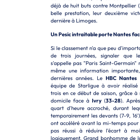
déjà de huit buts contre Montpellier 
belle prestation, leur deuxième vic
dernière à Limoges.
Un Pesic intraitable porte Nantes fac
Si le classement n'a que peu d'impor
de trois journées, signaler que l
s'appelle pas "Paris Saint-Germain" 
même une information importante, 
dernières années. Le
HBC Nantes
e
équipe de Starligue à avoir réalisé
trois en ce début de saison, grâce à
domicile face à
Ivry
(
33-28
). Aprè
quart d'heure accroché, durant lequ
temporairement les devants (7-9, 16')
ont accéléré avant la mi-temps pour m
pas réussi à réduire l'écart à mo
logiquement. Grand bonhomme de la s