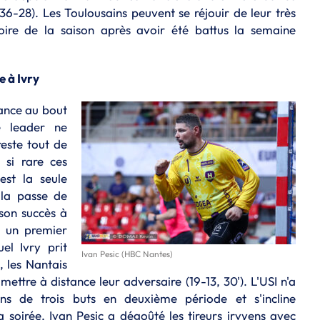
(36-28). Les Toulousains peuvent se réjouir de leur très
toire de la saison après avoir été battus la semaine
e à Ivry
tance au bout
e leader ne
reste tout de
si rare ces
st la seule
 la passe de
 son succès à
s un premier
el Ivry prit
Ivan Pesic (HBC Nantes)
, les Nantais
ettre à distance leur adversaire (19-13, 30'). L'USI n'a
ins de trois buts en deuxième période et s'incline
oirée, Ivan Pesic a dégoûté les tireurs irvyens avec