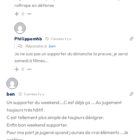
rattrape en défense
0
Philippemhb
3 années il y a
Répondre à
ben
Je ne suis pas un supporter du dimanche la preuve, je serai
samedi à Nîmes…
0
ben
3 années il y a
Un supporter du weekend….C est déjà ça ….Au jugement
toujours très hâtif .
C est tellement plus simple de toujours dénigrer.
Enfin bon weekend supporter.
Pour ma part je jugerai quand j aurais de vrai éléments …Je
préfère.