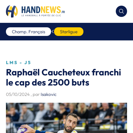
Champ. Français
Starligue
LMS - J5
Raphaël Caucheteux franchi
le cap des 2500 buts
05/10/2024
, par
Isakovic