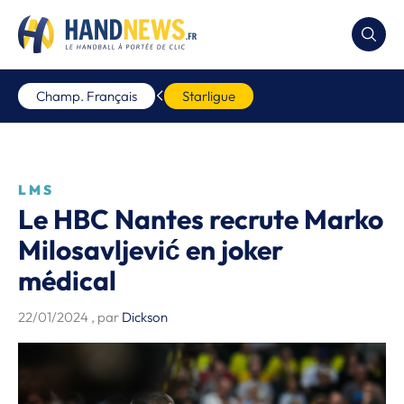
Champ. Français
Starligue
LMS
Le HBC Nantes recrute Marko
Milosavljević en joker
médical
22/01/2024
, par
Dickson