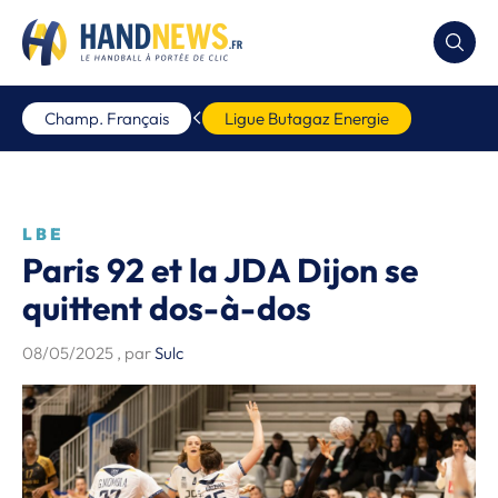
Champ. Français
Ligue Butagaz Energie
LBE
Paris 92 et la JDA Dijon se
quittent dos-à-dos
08/05/2025
, par
Sulc