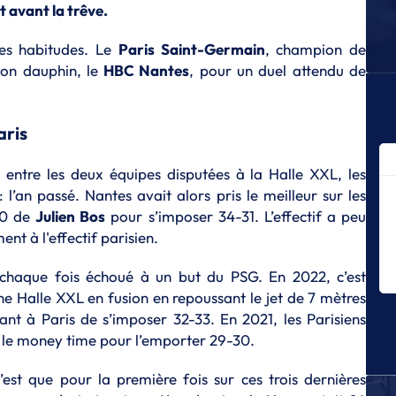
ha
t avant la trêve.
S
es habitudes. Le
Paris Saint-Germain
, champion de
Gu
 son dauphin, le
HBC Nantes
, pour un duel attendu de
po
C
S
aris
Ch
l'
s entre les deux équipes disputées à la Halle XXL, les
S
: l’an passé. Nantes avait alors pris le meilleur sur les
D
 10 de
Julien Bos
pour s’imposer 34-31. L’effectif a peu
p
ent à l'effectif parisien.
S
Le
 chaque fois échoué à un but du PSG. En 2022, c’est
St
une Halle XXL en fusion en repoussant le jet de 7 mètres
S
nt à Paris de s’imposer 32-33. En 2021, les Parisiens
Ma
s le money time pour l’emporter 29-30.
l’
cl
est que pour la première fois sur ces trois dernières
S