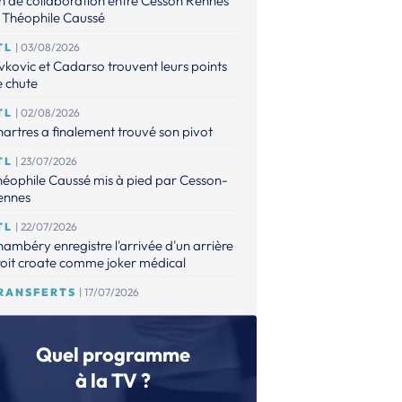
n de collaboration entre Cesson Rennes
 Théophile Caussé
TL
| 03/08/2026
vkovic et Cadarso trouvent leurs points
 chute
TL
| 02/08/2026
artres a finalement trouvé son pivot
TL
| 23/07/2026
éophile Caussé mis à pied par Cesson-
ennes
TL
| 22/07/2026
ambéry enregistre l'arrivée d'un arrière
oit croate comme joker médical
RANSFERTS
| 17/07/2026
 point sur les mises à jour de l'espace
ansferts
Quel programme
TL
| 16/07/2026
éophile Caussé placé en détention
à la TV ?
ovisoire pour des faits de violences