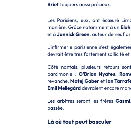
Briet
toujours aussi précieux.
Les Parisiens, eux, ont écœuré Li
manière. Grâce notamment à un
Eloh
et à
Jannick Green
, auteur de neuf ar
L’infirmerie parisienne s’est égale
devrait être très fortement sollicit
Côté nantais, plusieurs retours son
parcimonie :
O’Brian Nyateu
,
Roma
revanche,
Matej Gaber
et
Ian Tarraf
Emil Mellegård
devraient encore manq
Les arbitres seront les frères
Gasmi
passée.
Là où tout peut basculer