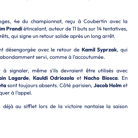
moges, 4e du championnat, reçu à Coubertin avec la
im Prandi
étincelant, auteur de 11 buts sur 14 tentatives,
rêts, qui signe un retour solide après un long arrêt.
ment désengorgée avec le retour de
Kamil Syprzak
, qui
é et abondamment servi, comme à l’accoutumée.
t à signaler, même s’ils devraient être utilisés avec
in Lagarde
,
Kauldi Odriozola
et
Nacho Biosca
. En
eta
sont toujours absents. Côté parisien,
Jacob Holm
et
uer à l’appel.
, déjà au sifflet lors de la victoire nantaise la saison