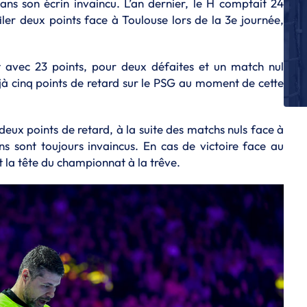
ans son écrin invaincu. L’an dernier, le H comptait 24
Dy
filer deux points face à Toulouse lors de la 3e journée,
S
St
d
t avec 23 points, pour deux défaites et un match nul
jà cinq points de retard sur le PSG au moment de cette
S
Al
a
ux points de retard, à la suite des matchs nuls face à
S
ns sont toujours invaincus. En cas de victoire face au
Us
it la tête du championnat à la trêve.
S
R
H
L
Le