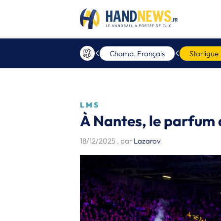
Champ. Français
Starligue
LMS
À Nantes, le parfum
18/12/2025
, par
Lazarov