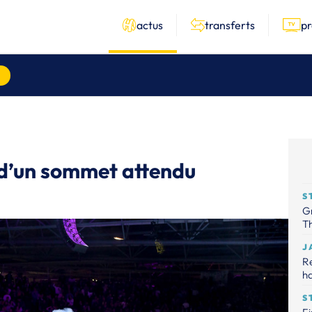
actus
transferts
p
 d’un sommet attendu
S
Gr
Th
J
R
ha
S