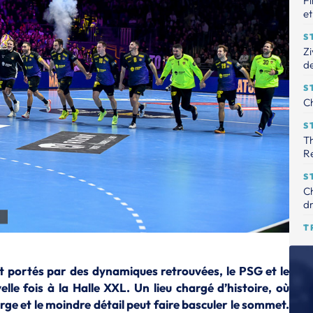
Fi
et
S
Zi
de
S
Ch
S
Th
R
S
Ch
dr
T
Le
tr
et portés par des dynamiques retrouvées, le PSG et le
S
le fois à la Halle XXL. Un lieu chargé d’histoire, où
Th
ge et le moindre détail peut faire basculer le sommet.
pr