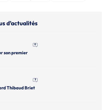
us d’actualités
0
ur son premier
3
erd Thibaud Briet