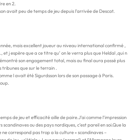
re en 2.
on avait peu de temps de jeu depuis l’arrivée de Descat.
année, mais excellent joueur au niveau international confirmé ,
., et j espère que a ce titre qu’ on le verra plus que Heldal ,qui n
démontré son engagement total, mais au final aura passé plus
 tribunes que sur le terrain .
comme l avait été Sigurdsson lors de son passage à Paris.
coup.
emps de jeu et efficacité aille de paire.J’ai comme l’impression
rs scandinaves ou des pays nordiques, c’est pareil en soi.Que la
ce ne correspond pas trop a la culture « scandinaves –
ps de jeu, »s’étiole ».Leur pays (normal) et l’Allemagne leurs