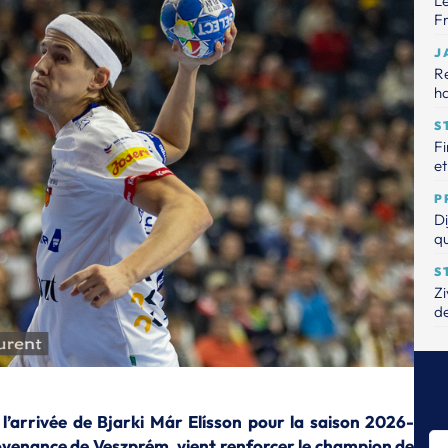
Le
Fr
J
R
ha
S
Fi
et
P
Di
qu
S
Zi
de
P
Ta
dé
S
 l’arrivée de Bjarki Már Elísson pour la saison 2026-
Ch
provenance de Veszprém, vient renforcer le champion de