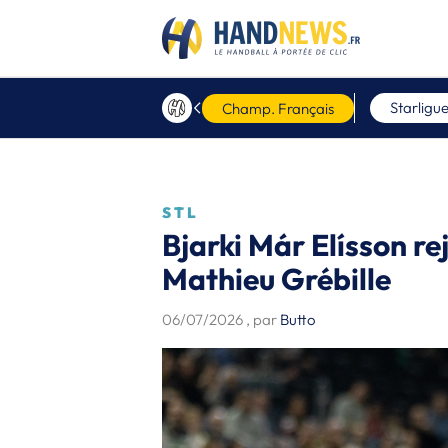
Starligu
Champ. Français
STL
Bjarki Már Elísson r
Mathieu Grébille
06/07/2026
, par
Butto