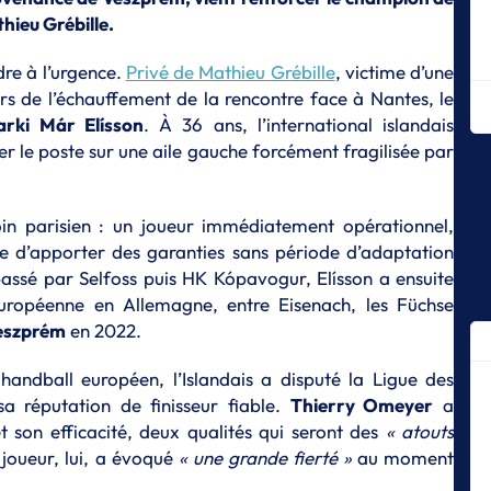
hieu Grébille.
T
Ça
Od
dre à l’urgence.
Privé de Mathieu Grébille
, victime d’une
rs de l’échauffement de la rencontre face à Nantes, le
D
arki Már Elísson
. À 36 ans, l’international islandais
Ex
r le poste sur une aile gauche forcément fragilisée par
Dr
D
No
oin parisien : un joueur immédiatement opérationnel,
D
e d’apporter des garanties sans période d’adaptation
Le
assé par Selfoss puis HK Kópavogur, Elísson a ensuite
CN
e européenne en Allemagne, entre Eisenach, les Füchse
D
eszprém
en 2022.
La
handball européen, l’Islandais a disputé la Ligue des
S
sa réputation de finisseur fiable.
Thierry Omeyer
a
Th
R
et son efficacité, deux qualités qui seront des
« atouts
 joueur, lui, a évoqué
« une grande fierté »
au moment
S
Ch