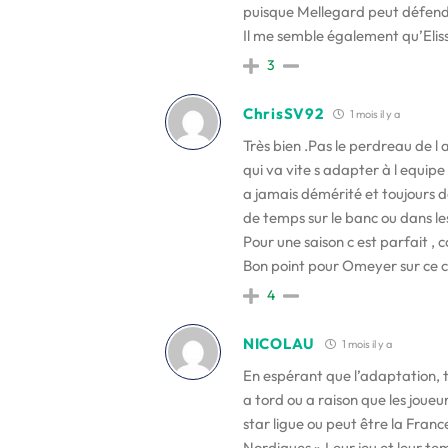
puisque Mellegard peut défend
Il me semble également qu’Eliss
3
ChrisSV92
1 mois il y a
Très bien .Pas le perdreau de l 
qui va vite s adapter à l equipe 
a jamais démérité et toujours 
de temps sur le banc ou dans les
Pour une saison c est parfait , 
Bon point pour Omeyer sur ce 
4
NICOLAU
1 mois il y a
En espérant que l’adaptation, t
a tord ou a raison que les joueu
star ligue ou peut être la Fran
Nordiques ».Leur jeu et leur tem