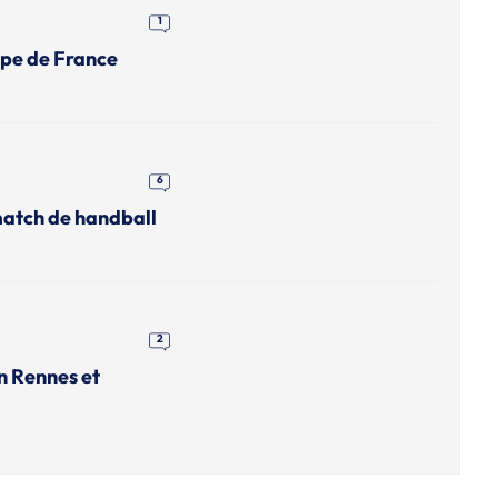
1
upe de France
6
match de handball
2
n Rennes et