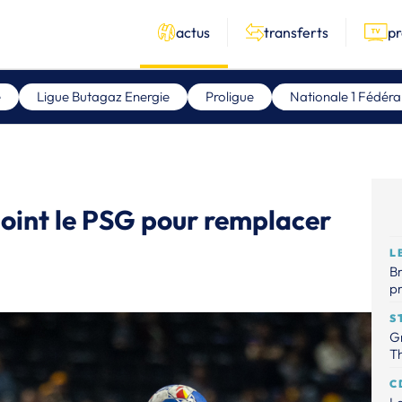
actus
transferts
p
e
Ligue Butagaz Energie
Proligue
Nationale 1 Fédéra
ejoint le PSG pour remplacer
L
Br
p
S
Gr
Th
C