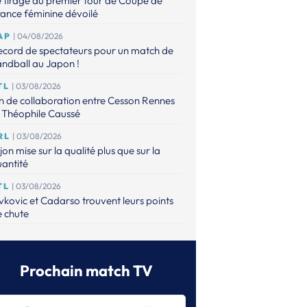
 tirage du premier tour de Coupe de
ance féminine dévoilé
AP
| 04/08/2026
ecord de spectateurs pour un match de
ndball au Japon !
TL
| 03/08/2026
n de collaboration entre Cesson Rennes
 Théophile Caussé
RL
| 03/08/2026
jon mise sur la qualité plus que sur la
antité
TL
| 03/08/2026
vkovic et Cadarso trouvent leurs points
 chute
RL
| 02/08/2026
barand revient à Istres pour un dernier
fi
Prochain match TV
TL
| 02/08/2026
artres a finalement trouvé son pivot