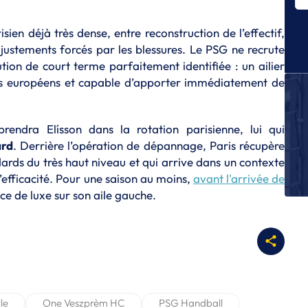
dr
isien déjà très dense, entre reconstruction de l’effectif,
P
Éc
justements forcés par les blessures. Le PSG ne recrute
Pr
ution de court terme parfaitement identifiée : un ailier
s européens et capable d’apporter immédiatement de
L
A
pr
2
rendra Elísson dans la rotation parisienne, lui qui
ård
. Derrière l’opération de dépannage, Paris récupère
L
dards du très haut niveau et qui arrive dans un contexte
Ca
m
’efficacité. Pour une saison au moins,
avant l'arrivée de
nce de luxe sur son aile gauche.
N
Un
: 
le
One Veszprèm HC
PSG Handball