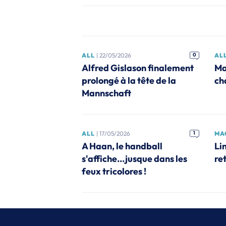
ALL
| 22/05/2026
0
AL
Alfred Gislason finalement
Ma
prolongé à la tête de la
ch
Mannschaft
ALL
| 17/05/2026
1
MA
A Haan, le handball
Li
s'affiche...jusque dans les
ret
feux tricolores !