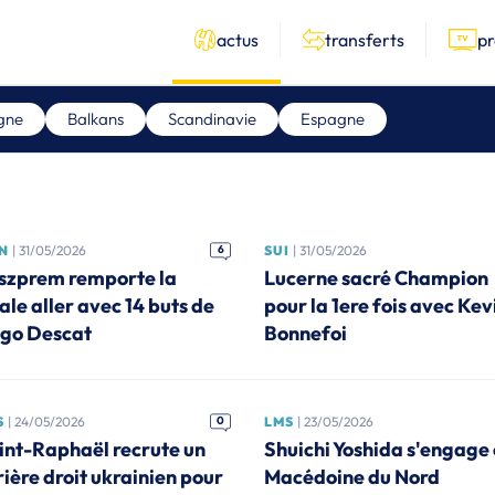
actus
transferts
p
gne
Balkans
Scandinavie
Espagne
N
| 31/05/2026
6
SUI
| 31/05/2026
szprem remporte la
Lucerne sacré Champion
ale aller avec 14 buts de
pour la 1ere fois avec Kev
go Descat
Bonnefoi
S
| 24/05/2026
0
LMS
| 23/05/2026
int-Raphaël recrute un
Shuichi Yoshida s'engage
rière droit ukrainien pour
Macédoine du Nord