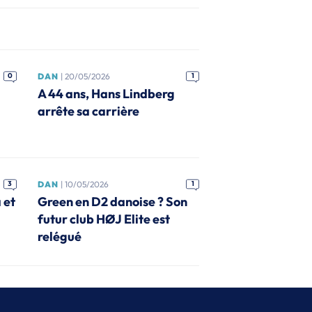
0
DAN
| 20/05/2026
1
A 44 ans, Hans Lindberg
arrête sa carrière
3
DAN
| 10/05/2026
1
 et
Green en D2 danoise ? Son
futur club HØJ Elite est
relégué