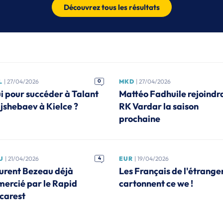
Découvrez tous les résultats
L
| 27/04/2026
0
MKD
| 27/04/2026
i pour succéder à Talant
Mattéo Fadhuile rejoindra
jshebaev à Kielce ?
RK Vardar la saison
prochaine
U
| 21/04/2026
4
EUR
| 19/04/2026
urent Bezeau déjà
Les Français de l'étrange
mercié par le Rapid
cartonnent ce we !
carest