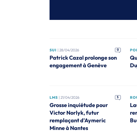
SUI
| 28/04/2026
0
PO
Patrick Cazal prolonge son
Qu
engagement à Genève
Du
LMS
| 21/04/2026
5
RO
Grosse inquiétude pour
La
Victor Norlyk, futur
re
remplaçant d'Aymeric
Bu
Minne à Nantes