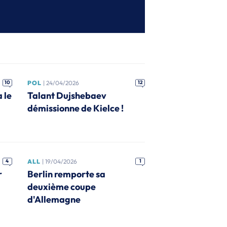
10
POL
| 24/04/2026
12
 le
Talant Dujshebaev
démissionne de Kielce !
4
ALL
| 19/04/2026
1
r
Berlin remporte sa
deuxième coupe
d'Allemagne