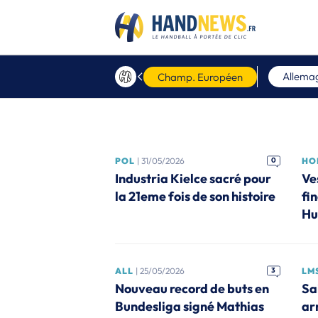
Allema
Champ. Européen
POL
| 31/05/2026
0
HO
Industria Kielce sacré pour
Ve
la 21eme fois de son histoire
fin
Hu
ALL
| 25/05/2026
3
LM
Nouveau record de buts en
Sa
Bundesliga signé Mathias
ar