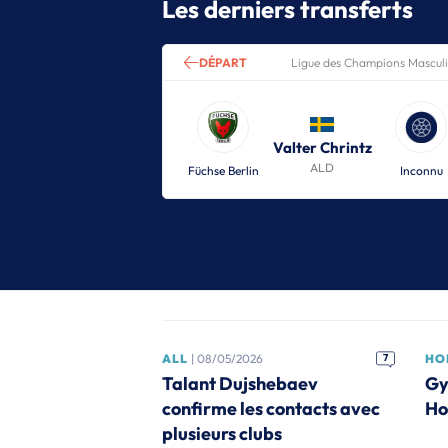
Les derniers transferts
DÉPART
Ligue des Champions Mascul
Valter Chrintz
ALD
Füchse Berlin
Inconnu
ALL
| 08/05/2026
7
HO
Talant Dujshebaev
Gy
confirme les contacts avec
Ho
plusieurs clubs