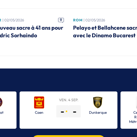
R
| 02/05/2026
0
ROM
| 02/05/2026
uveau sacre à 41 ans pour
Pelayo et Bellahcene sac
dric Sorhaindo
avec le Dinamo Bucarest
VEN. 4 SEP.
-
-
tat
Caen
Dunkerque
C
R
Métr