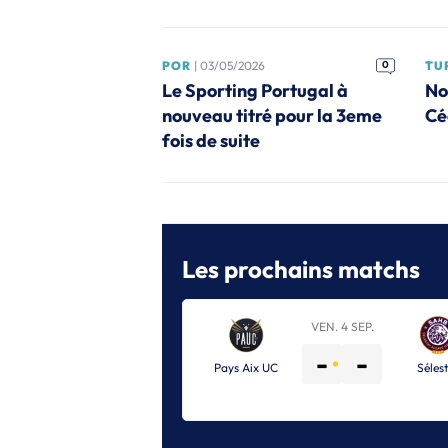
POR
| 03/05/2026
0
TU
Le Sporting Portugal à
No
nouveau titré pour la 3eme
Cé
fois de suite
Les prochains matchs
VEN. 4 SEP.
-
-
Pays Aix UC
Séles