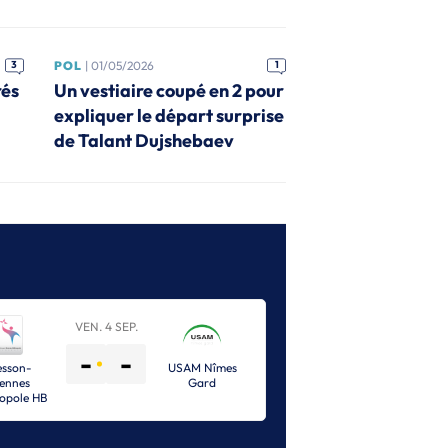
3
POL
| 01/05/2026
1
rés
Un vestiaire coupé en 2 pour
expliquer le départ surprise
de Talant Dujshebaev
VEN. 4 SEP.
-
-
esson-
USAM Nîmes
ennes
Gard
opole HB