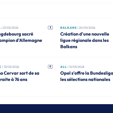
L
| 21/05/2026
2
BALKANS
| 20/05/2026
gdebourg sacré
Création d'une nouvelle
ampion d'Allemagne
ligue régionale dans les
Balkans
C
| 13/05/2026
0
ALL
| 12/05/2026
no Cervar sort de sa
Opel s'offre la Bundesliga
raite à 76 ans
les sélections nationales