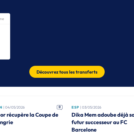
ine
Découvrez tous les transferts
N
| 04/05/2026
0
ESP
| 03/05/2026
or récupère la Coupe de
Dika Mem adoube déjà s
ngrie
futur successeur au FC
Barcelone