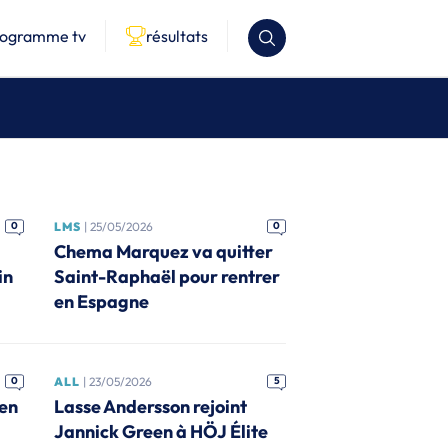
rogramme tv
résultats
0
LMS
| 25/05/2026
0
Chema Marquez va quitter
in
Saint-Raphaël pour rentrer
en Espagne
0
ALL
| 23/05/2026
5
 en
Lasse Andersson rejoint
Jannick Green à HÖJ Élite