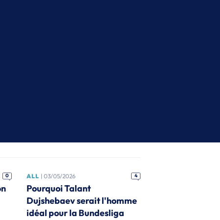
0
ALL
| 03/05/2026
4
on
Pourquoi Talant
Dujshebaev serait l'homme
idéal pour la Bundesliga