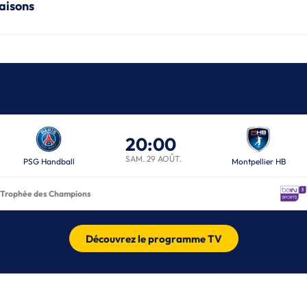
saisons
20:00
SAM. 29 AOÛT.
PSG Handball
Montpellier HB
Trophée des Champions
Découvrez le programme TV