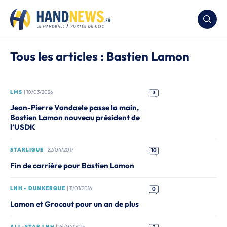
Tous les articles : Bastien Lamon
LMS
| 10/03/2026
3
Jean-Pierre Vandaele passe la main,
Bastien Lamon nouveau président de
l’USDK
STARLIGUE
| 22/04/2017
10
Fin de carrière pour Bastien Lamon
LNH - DUNKERQUE
| 11/01/2016
0
Lamon et Grocaut pour un an de plus
ALL-STAR LNH
| 24/04/2015